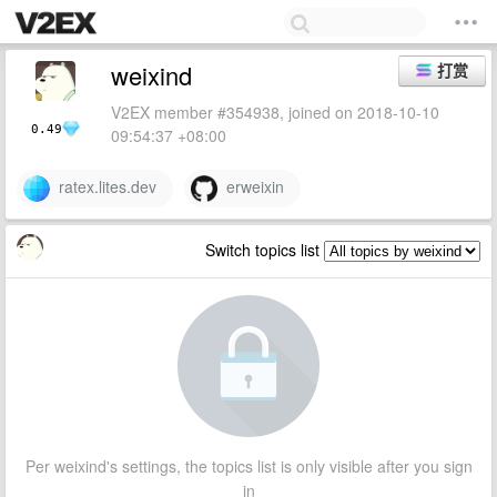
weixind
打赏
V2EX member #354938, joined on 2018-10-10
0.49
09:54:37 +08:00
ratex.lites.dev
erweixin
Switch topics list
Per weixind's settings, the topics list is only visible after you sign
in