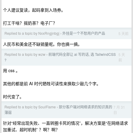
个人建议复读，起码拿到入场券。
打工干啥？摇奶茶？电子厂？
Replied to a topic by NxxRngjnbgj
外挂是一个不愁用户的产品
5 天前
›
人民币和美金还不缺销量呢。你也搞一搞。
Replied to a topic by wzw
前端代码全部让 ai 写的话, 选 TailwindCSS
5 天
›
前
?
用 css 。
其他的都是前 AI 时代牺牲可读性来换取少敲几个字。
时代变了。
Replied to a topic by SoulFlame
部分客户端对网络请求的知识真的
7 月 31
›
日
薄弱
针对“经常出现失败、一直转圈卡死的情况”，解决方案是“在网络请求
加重试、超时机制” ？啊？啊？