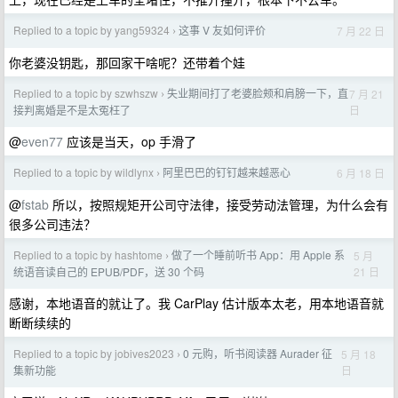
Replied to a topic by yang59324
这事 V 友如何评价
7 月 22 日
›
你老婆没钥匙，那回家干啥呢？还带着个娃
Replied to a topic by szwhszw
失业期间打了老婆脸颊和肩膀一下，直
7 月 21
›
日
接判离婚是不是太冤枉了
@
even77
应该是当天，op 手滑了
Replied to a topic by wildlynx
阿里巴巴的钉钉越来越恶心
6 月 18 日
›
@
fstab
所以，按照规矩开公司守法律，接受劳动法管理，为什么会有
很多公司违法？
Replied to a topic by hashtome
做了一个睡前听书 App：用 Apple 系
5 月
›
21 日
统语音读自己的 EPUB/PDF，送 30 个码
感谢，本地语音的就让了。我 CarPlay 估计版本太老，用本地语音就
断断续续的
Replied to a topic by jobives2023
0 元购，听书阅读器 Aurader 征
5 月 18
›
日
集新功能