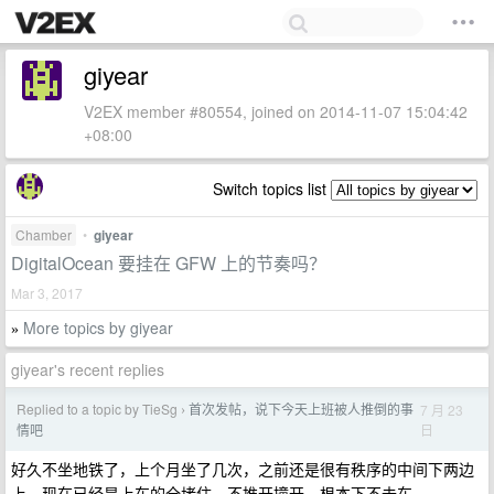
giyear
V2EX member #80554, joined on 2014-11-07 15:04:42
+08:00
Switch topics list
Chamber
•
giyear
DigitalOcean 要挂在 GFW 上的节奏吗？
Mar 3, 2017
More topics by giyear
»
giyear's recent replies
Replied to a topic by TieSg
首次发帖，说下今天上班被人推倒的事
7 月 23
›
日
情吧
好久不坐地铁了，上个月坐了几次，之前还是很有秩序的中间下两边
上，现在已经是上车的全堵住，不推开撞开，根本下不去车。