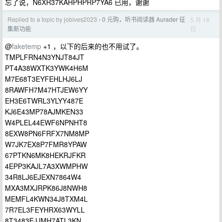
忘了说，N6XR37KAHPHPRP7YA6 已用，谢谢
Replied to a topic by jobives2023
0 元购，听书阅读器 Aurader 征
5 月 18
›
日
集新功能
@
faketemp
+1 ，以下的后来的也不用试了。
TMPLFRN4N3YNJT84JT
PT4A38WXTK3YWK4H6M
M7E68T3EYFEHLHJ6LJ
8RAWFH7M47HTJEW6YY
EH3E6TWRL3YLYY487E
KJ6E43MP78AJMKEN33
W4PLEL44EWF6NPNHT8
8EXW8PN6FRFX7NM8MP
W7JK7EX8P7FMR8YPAW
67PTKN6MK8HEKRJFKR
4EPP3KAJL7A3XWMPHW
34R8LJ6EJEXN7864W4
MXA3MXJRPK86J8NWH8
MEMFL4KWN34J8TXM4L
7R7EL3FEYHRX63WYLL
8T3483EJJMH7ATL3KN