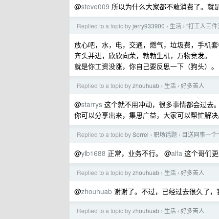
@
steve009
所以为什么大家都不敢消费了。就
Replied to a topic by
jerry933900
生活
“打工人三件
›
›
放心吧，水，电，交通，燃气，垃圾费，手机套
齐头并进，欣欣向荣，勃勃生机，万物竞发。
就是你工资没涨，你自己要反思一下（狗头）。
Replied to a topic by
zhouhuab
生活
好多苦人
›
›
@
starrys
这个就不用冲动，很多事情都会过去
你可以分享出来，集思广益，大家可以帮忙解决
Replied to a topic by
Sorrel
职场话题
目送同事一个
›
›
@
ylb1688
正常，业务不行。 @
alfa
这个哥们更
Replied to a topic by
zhouhuab
生活
好多苦人
›
›
@
zhouhuab
谢谢了。不过，已经过去很久了，
Replied to a topic by
zhouhuab
生活
好多苦人
›
›