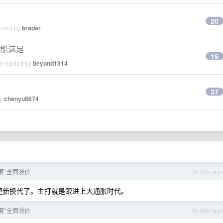
20
plied by
brader
都能满足
15
y replied by
beyond1314
37
by
chenyu8674
套”全面涨价
1h 46m ag
更新换代了。主打就是跟进上大通胀时代。
套”全面涨价
3h 39m ag