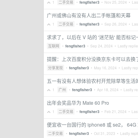
1
二手交易
•
fengfisher3
•
Nov 25, 2024
• Last
广州或佛山有没有人出二手帐篷和天幕
1
二手交易
•
fengfisher3
•
Sep 26, 2024
• Last
求求了，以后在 V 站的 '迷茫贴' 能
互联网
•
fengfisher3
•
Sep 24, 2024
• Lastly repli
提醒：上次百度积分没换京东卡可以去换
分享发现
•
fengfisher3
•
May 16, 2024
• Lastly rep
五一有没有人想体验农村开荒除草等生活
1
广州
•
fengfisher3
•
Apr 18, 2024
• Lastly re
出年会奖品华为 Mate 60 Pro
1
二手交易
•
fengfisher3
•
Feb 21, 2024
• Last
便宜收一台国行的 iphone8 或 se2， 
二手交易
•
fengfisher3
•
Oct 31, 2023
• Lastly repl