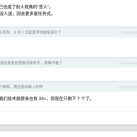
自己也成了别人视角的“苦人”。
没人送，回去更多是任务式。
击西， 8 月 1 日起宽带也偷偷涨价了
2 days ag
送的星星纸里面可能有字，我睡不着了
2 days ag
个被裁，我也是砧板上的肉
2 days ag
技术部原来也有 33+，但现在只剩下 7 个了。