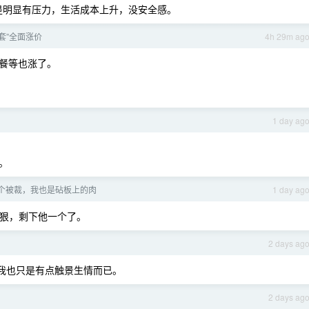
是明显有压力，生活成本上升，没安全感。
套”全面涨价
4h 29m ag
餐等也涨了。
1 day ag
。
。
个被裁，我也是砧板上的肉
1 day ag
狠，剩下他一个了。
2 days ag
我也只是有点触景生情而已。
2 days ag