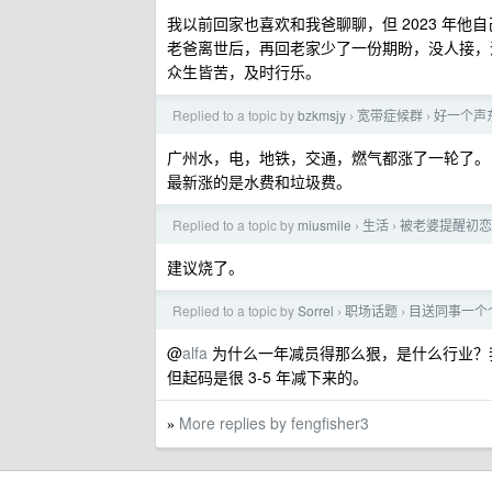
我以前回家也喜欢和我爸聊聊，但 2023 年他
老爸离世后，再回老家少了一份期盼，没人接，
众生皆苦，及时行乐。
Replied to a topic by
bzkmsjy
宽带症候群
好一个声东
›
›
广州水，电，地铁，交通，燃气都涨了一轮了。
最新涨的是水费和垃圾费。
Replied to a topic by
miusmile
生活
被老婆提醒初恋
›
›
建议烧了。
Replied to a topic by
Sorrel
职场话题
目送同事一个
›
›
@
alfa
为什么一年减员得那么狠，是什么行业？我们
但起码是很 3-5 年减下来的。
More replies by fengfisher3
»