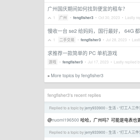
广州国庆期间如何找到便宜的租车？
1
广州
•
fengfisher3
•
Oct 30, 2023
• Lastly re
慢收一台 se2 给妈妈，国行最好， 64G 
1
二手交易
•
fengfisher3
•
Jul 28, 2023
• Lastl
求推荐一款简单的 PC 单机游戏
游戏
•
fengfisher3
•
Jul 17, 2023
• Lastly replied 
More topics by fengfisher3
»
fengfisher3's recent replies
Replied to a topic by
jerry933900
生活
“打工人三件
›
›
@
nuomi196500
哈哈，广州吗？可能是电表也
Replied to a topic by
jerry933900
生活
“打工人三件
›
›