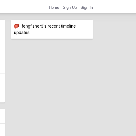
Home
Sign Up
Sign In
fengfisher3's recent timeline
updates