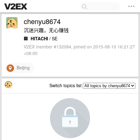
chenyu8674
沉迷兴趣，无心赚钱
🏢
HITACHI
/ SE
V2EX member #132084, joined on 2015-08-10 16:21:27
+08:00
Beijing
Switch topics list