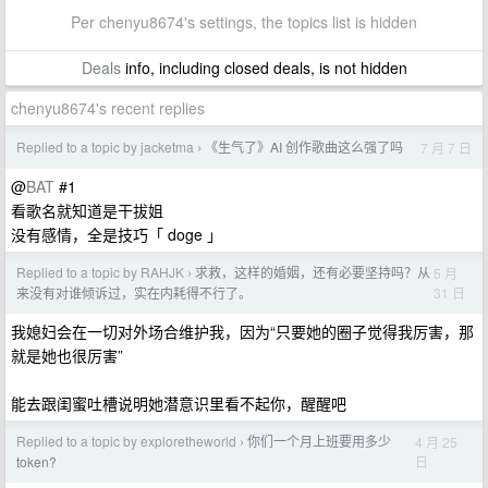
Per chenyu8674's settings, the topics list is hidden
Deals
info, including closed deals, is not hidden
chenyu8674's recent replies
Replied to a topic by jacketma
《生气了》AI 创作歌曲这么强了吗
7 月 7 日
›
@
BAT
#1
看歌名就知道是干拔姐
没有感情，全是技巧「 doge 」
Replied to a topic by RAHJK
求救，这样的婚姻，还有必要坚持吗？从
5 月
›
31 日
来没有对谁倾诉过，实在内耗得不行了。
我媳妇会在一切对外场合维护我，因为“只要她的圈子觉得我厉害，那
就是她也很厉害”
能去跟闺蜜吐槽说明她潜意识里看不起你，醒醒吧
Replied to a topic by exploretheworld
你们一个月上班要用多少
4 月 25
›
日
token?