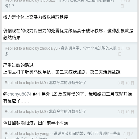
4 月 8
›
日
牌？？
权力是个体上交暴力权以换取秩序
偏偏现在的权力对暴力的处置优先级远高于破坏秩序，这种乱象就是
必然结果
Replied to a topic by zhoudaiyu
身边调查学，今年北京过敏的人很
3 月 30
›
日
多
严重过敏的路过
上周去打了针奥马珠单抗，第二天症状加剧，第三天活蹦乱跳
Replied to a topic by kk9
北京今年的渡劫开始了
3 月 10 日
›
@
chenyu8674
#41 另外 LZ 反应算慢的了，我和媳妇二月底就开始
有反应了……
Replied to a topic by kk9
北京今年的渡劫开始了
3 月 10 日
›
色甘酸钠滴眼液，出门前半小时滴
Replied to a topic by yongp
说说春节期间结婚，在江西遇到的一些事
3 月 3
›