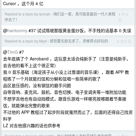
Cursor ，这个月 4 亿
Replied to a topic by qxmqh
咱们这一辈，真可能是最后一代人类程
4 月 9
›
日
序员了！
@
hantconny
#37 试试隋坡那版黄金蛋炒饭，不手残的话基本 0 失误
Replied to a topic by Myst
感觉要无欲无求了，求推荐点好玩的
4 月 9 日
›
@
TimG
#7
去年底搞了个 Aeroband ，这玩意太适合纯新手了（注意是纯新手，
会吉他的看不上这个很正常）
我 0 音乐基础（海淀孩子从小没上过靠谱的音乐课），跟着 APP 教
程练了一个月就能扫弦和分解和弦唱一些简单的歌了
品区是压感的，没有钢弦的磨手问题
自带音响、麦克风、鼓机、音色切换、电子变调夹等一堆附加功能
不想学吉他也有自动挡模式，跟音乐游戏一样哪亮按哪跟着节奏拨
弦，就能弹出完整的歌来
不过他的 APP 教程过了起步阶段就戛然而止了，后面的还得自己找资
料学
LZ 对吉他感兴趣的话也供参考
Replied to a topic by Stupid22
什么时候老人身份是插队者的挡箭