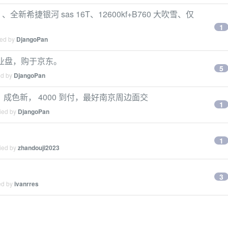
）、全新希捷银河 sas 16T、12600kf+B760 大吹雪、仅
1
ied by
DjangoPan
企业盘，购于京东。
5
ed by
DjangoPan
T，使用少，成色新， 4000 到付，最好南京周边面交
1
lied by
DjangoPan
1
lied by
zhandouji2023
3
ed by
ivanrres