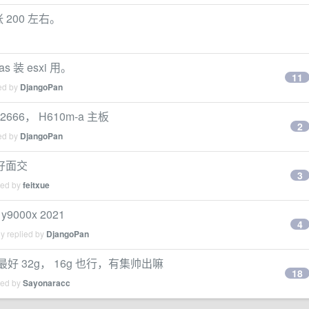
200 左右。
s 装 esxi 用。
11
ied by
DjangoPan
2666， H610m-a 主板
2
ied by
DjangoPan
好面交
3
ied by
feitxue
y9000x 2021
4
y replied by
DjangoPan
o，最好 32g， 16g 也行，有集帅出嘛
18
ied by
Sayonaracc