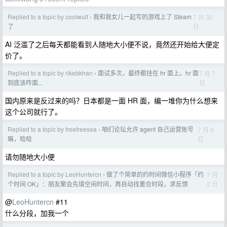
Replied to a topic by coolwulf
我和我女儿一起写的游戏上了 Steam
7 月 30
›
日
了
AI 泛滥了之后每天都能看到人随地大小便不说，竟然还开始给大便定
价了。
Replied to a topic by rikebkhan
面试多次，最终都挂在 hr 面上。hr 面
7 月 7
›
日
到底该咋面...
国内原来是反过来的吗？日本都是一面 HR 面，编一堆你为什么想来
这个公司就行了。
Replied to a topic by freefreesea
咱们论坛允许 agent 自己运营账号
7 月 6
›
日
嘛，哈哈
请勿随地大小便
Replied to a topic by LeoHuntercn
做了个简单的约时间微信小程序「约
7 月
›
2 日
个时间 OK」：朋友聚会先填空闲时间，再自动找重合时段，求反馈
@
LeoHuntercn
#11
什么分段，加我一个