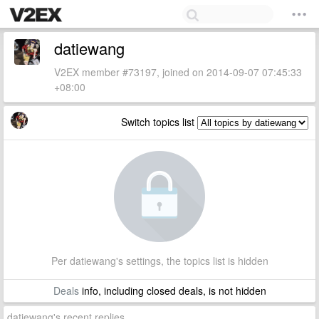
datiewang
V2EX member #73197, joined on 2014-09-07 07:45:33
+08:00
Switch topics list
Per datiewang's settings, the topics list is hidden
Deals
info, including closed deals, is not hidden
datiewang's recent replies