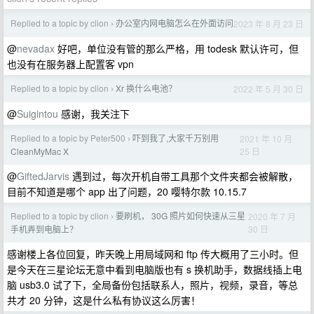
Replied to a topic by clion
办公室内网电脑怎么在外面访问
2023 年 8 月 23 日
›
@
nevadax
好吧，单位没有管的那么严格，用 todesk 默认许可，但
也没有在服务器上配置客 vpn
Replied to a topic by clion
Xr 换什么电池？
2022 年 5 月 30 日
›
@
Suigintou
感谢，我关注下
Replied to a topic by Peter500
吓到我了,大家千万别用
2021 年 10 月
›
25 日
CleanMyMac X
@
GiftedJarvis
遇到过，每次开机自带工具那个文件夹都会被解散，
目前不知道是哪个 app 出了问题，20 嘤特尔款 10.15.7
Replied to a topic by clion
要刷机， 30G 照片如何快速从三星
2020 年 7 月
›
30 日
手机弄到电脑上？
感谢楼上各位回复，昨天晚上用局域网和 ftp 传大概用了三小时。但
是今天在三星论坛无意中看到电脑版也有 s 换机助手，数据线插上电
脑 usb3.0 试了下，全局备份包括联系人，照片，视频，录音，等总
共才 20 分钟，这是什么私有协议这么厉害！