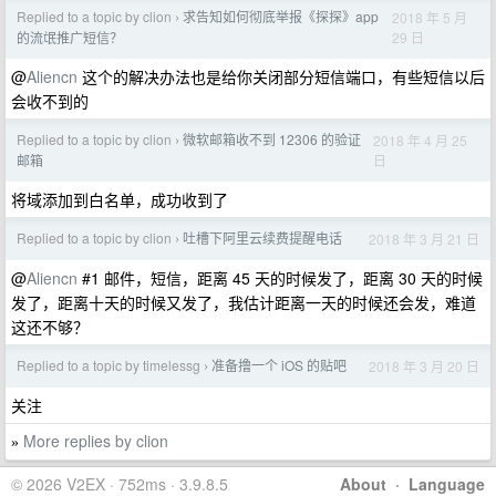
Replied to a topic by clion
求告知如何彻底举报《探探》app
2018 年 5 月
›
29 日
的流氓推广短信？
@
Aliencn
这个的解决办法也是给你关闭部分短信端口，有些短信以后
会收不到的
Replied to a topic by clion
微软邮箱收不到 12306 的验证
2018 年 4 月 25
›
日
邮箱
将域添加到白名单，成功收到了
Replied to a topic by clion
吐槽下阿里云续费提醒电话
2018 年 3 月 21 日
›
@
Aliencn
#1 邮件，短信，距离 45 天的时候发了，距离 30 天的时候
发了，距离十天的时候又发了，我估计距离一天的时候还会发，难道
这还不够？
Replied to a topic by timelessg
准备撸一个 iOS 的贴吧
2018 年 3 月 20 日
›
关注
More replies by clion
»
© 2026 V2EX · 752ms · 3.9.8.5
About
·
Language