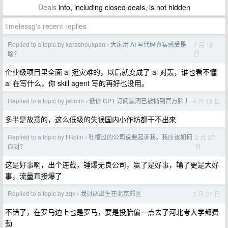
Deals
info, including closed deals, is not hidden
timelessg's recent replies
Replied to a topic by karashoukpan
大家用 AI 写代码真实感受是
7 月 18
›
日
啥？
企业级项目里全面 ai 挺灾难的，以后就变成了 ai 对轰，谁也看不懂
ai 在写什么，你 skill agent 写的再好也没用。
Replied to a topic by jsomin
低价 GPT 订阅漏洞已被捅到官方脸上
4 月 18 日
›
多半是故意的，这么低级的失误国内小作坊都干不出来
Replied to a topic by tiRolin
吐槽过的公司说要起诉我，我应该如何
2 月 27
›
日
应对？
这是好事啊，出个连载，锤爆无良公司，赢了是好事，输了更是大好
事，流量直接爆了
Replied to a topic by zqx
我讨厌出生在北京郊区
2 月 27 日
›
不错了，在罗马边上也是罗马，要是投胎偏一点去了河北考大学都费
劲