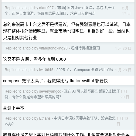
Replied to a topic by dlam007
[求助] 国内 Java 10 年，总包 几十个
2 月
›
17 日
个，正在日本旅游，极度纠结是否润日，求在日大佬指点
总的来说高市上台之后不是很建议，但有强烈意愿也可以试试，日本
现在整体排外情绪明显，就业市场也很明显，it 相对好一些，当然也
只是相对其他行业
Replied to a topic by yifangtongxing28
短期行情接近见顶
1 月 30 日
›
这又不是 A 股，看多年底到 6000
Replied to a topic by lw10645
2025 了， Compose 变得好用了吗
1 月 28 日
›
compose 效率太高了，我觉得比写 flutter swiftui 都要快
Replied to a topic by sevenyangcc
现在 AI 可以续写那些断更的剧集了
1 月
›
20 日
没，有什么剧是你希望出续集的啊？
亮剑下半本
Replied to a topic by Ethans
申请日本语校需要存款证明，没存款怎
1 月 18
›
日
么办？
我觉得还是先想下学好日语能找到什么工作，it 语言要求相对低会容