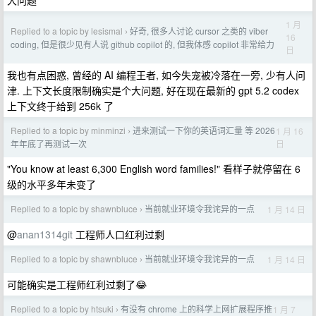
大问题
1 月
Replied to a topic by lesismal
好奇, 很多人讨论 cursor 之类的 viber
›
16
coding, 但是很少见有人说 github copilot 的, 但我体感 copilot 非常给力
日
我也有点困惑, 曾经的 AI 编程王者, 如今失宠被冷落在一旁, 少有人问
津. 上下文长度限制确实是个大问题, 好在现在最新的 gpt 5.2 codex
上下文终于给到 256k 了
Replied to a topic by minminzi
进来测试一下你的英语词汇量 等 2026
1 月 16
›
日
年年底了再测试一次
"You know at least 6,300 English word families!" 看样子就停留在 6
级的水平多年未变了
Replied to a topic by shawnbluce
当前就业环境令我诧异的一点
1 月 14 日
›
@
anan1314git
工程师人口红利过剩
Replied to a topic by shawnbluce
当前就业环境令我诧异的一点
1 月 14 日
›
可能确实是工程师红利过剩了😂
Replied to a topic by htsuki
有没有 chrome 上的科学上网扩展程序推
1 月 7
›