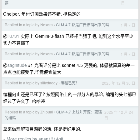
日
荐
Ghelper, 年付订阅效果还不错, 挺稳定的
Replied to a topic by Nexora
GLM-4.7 都是广告推销出来的吗
1 月 7 日
›
@
liu731
实际上 Gemini-3-flash 已经相当强了吧, 能到这个水平至少
实力不算弱了
Replied to a topic by Nexora
GLM-4.7 都是广告推销出来的吗
1 月 7 日
›
@
sagnitude
#1 光看评分是比 sonnet 4.5 更强的, 体感就算真的差一
点点也能接受了,毕竟便宜量大
Replied to a topic by sillydaddy
编程已死！
2025 年 12 月 30 日
›
编程何止还是已死了? 按照网络上的一部分人的暴论, 编程的头七都已
经过了许久了, 哈哈🤣
Replied to a topic by Zhipuai
GLM-4.7 上线并开源：更强
2025 年 12 月 24
›
日
的编码
拿来做理解项目源码的活, 还是挺好用的.
More replies by anan1314git
»