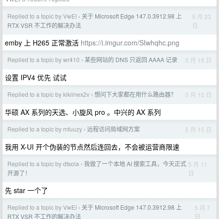
Replied to a topic by VwEI
关于 Microsoft Edge 147.0.3912.98 上
5 月 23
›
日
RTX VSR 不工作的解决办法
emby 上 H265 正常激活
https://i.imgur.com/SIwhqhc.png
Replied to a topic by wr410
某些网站的 DNS 只返回 AAAA 记录
5 月 16 日
›
设置 IPV4 优先 试试
Replied to a topic by kikiinex2v
想问下大家都在用什么路由器？
5 月 15 日
›
华硕 AX 系列的天选、小旋风 pro 。中兴的 AX 系列
Replied to a topic by mfuuzy
远程访问局域网方案
5 月 15 日
›
我用 X-UI 开个伪装的节点然后连回去，不会被运营商限速
Replied to a topic by dtsola
我做了一个本地 AI 搜索工具，今天正式
5 月 11
›
日
开源了！
先 star 一个了
Replied to a topic by VwEI
关于 Microsoft Edge 147.0.3912.98 上
5 月 7
›
日
RTX VSR 不工作的解决办法