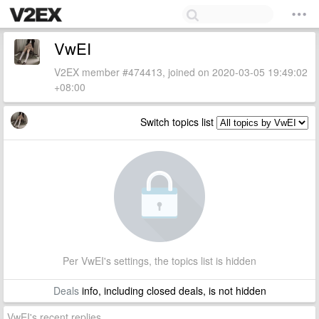
VwEI
V2EX member #474413, joined on 2020-03-05 19:49:02
+08:00
Switch topics list
Per VwEI's settings, the topics list is hidden
Deals
info, including closed deals, is not hidden
VwEI's recent replies