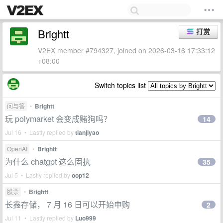
Brightt
打赏
V2EX member #794327, joined on 2026-03-16 17:33:12
+08:00
Switch topics list
问与答
•
Brightt
玩 polymarket 会变成赌狗吗？
14
Jul 16 • Lastly replied by
tianjiyao
OpenAI
•
Brightt
为什么 chatgpt 这么固执
35
Jul 5 • Lastly replied by
oop12
股票
•
Brightt
长鑫存储， 7 月 16 日可以开始申购
2
Jul 11 • Lastly replied by
Luo999