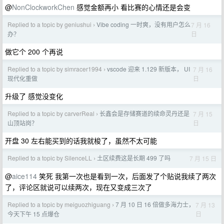
@
NonClockworkChen
感觉金额再小 看比赛的心情还是会变
Replied to a topic by geniushui
Vibe coding 一时爽，没有用户怎么
7 月 16
›
日
办？
做它个 200 个再说
Replied to a topic by simracer1994
vscode 迎来 1.129 新版本， UI
7 月 16
›
日
现代化重做
升级了 感觉没变化
Replied to a topic by carverReal
长鑫会是存储赛道的续命灵丹还是
7 月 15
›
日
山顶站岗？
开盘 30 左右能买到的话我就梭了，虽然不太可能
Replied to a topic by SilenceLL
土区续费这是长期 499 了吗
7 月 15 日
›
@
aice114
笑死 我第一次也是看到一次，后面发了个贴说我续了两次
了，评论区就说可以续两次，现在又变成三次了
Replied to a topic by meiguozhiguang
7 月 10 日 16 倍做多海力士，
7 月 13
›
日
今天下午 15 点爆仓