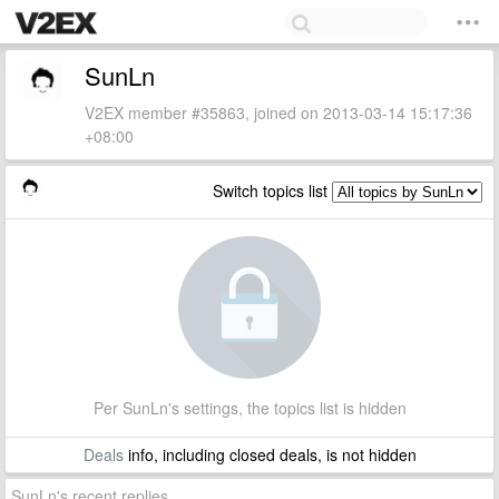
SunLn
V2EX member #35863, joined on 2013-03-14 15:17:36
+08:00
Switch topics list
Per SunLn's settings, the topics list is hidden
Deals
info, including closed deals, is not hidden
SunLn's recent replies