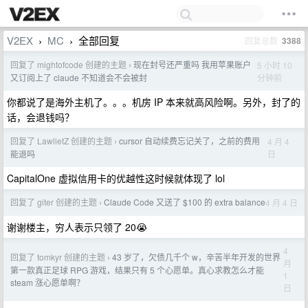
V2EX
MC
全部回复
回复总数
3388
›
›
回复了 mightofcode 创建的主题
现在封号还严重吗 我用苹果账户
5 小时 10
›
分钟前
又订阅上了 claude 不知道会不会被封
你都说了是海外主机了。。。机房 IP 本来就高风险啊。另外，封了的
话，会退钱吗？
回复了 LawlietZ 创建的主题
cursor 自动续费忘记关了，之前的费用
4 月 4
›
日
能退吗
CapitalOne 虚拟信用卡的优越性这时候就体现了 lol
回复了 giter 创建的主题
Claude Code 又送了 $100 的 extra balance
4 月 4 日
›
谢谢楼主，穷人表示只领了 20😭
4
回复了 tomkyr 创建的主题
43 岁了，欠债几千个 w，辛苦半年开发的世界
›
月
第一款真正足球 RPG 游戏，结果只有 5 个心愿单。真心求教怎么才能
1
steam 涨心愿单啊？
日