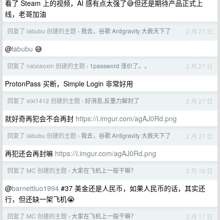
看了 Steam 上的视频，AI 感有点太强了😅但还是期待产品正式上
线，老哥加油
回复了 labubu 创建的主题
我去，谷歌 Antigravity 大赦天下了
2 月 27 日
›
@
labubu
😅
回复了 naixiaoxin 创建的主题
1password 涨价了。。
2 月 27 日
›
ProtonPass 买断，Simple Login 非常好用
回复了 xixi1412 创建的主题
好消息,反重力解封了
2 月 27 日
›
就好奇再犯会不会再封
https://i.imgur.com/agAJ0Rd.png
回复了 labubu 创建的主题
我去，谷歌 Antigravity 大赦天下了
2 月 27 日
›
再犯还会再封嘛
https://i.imgur.com/agAJ0Rd.png
回复了 MC 创建的主题
大家在飞机上一般干嘛？
2 月 18 日
›
@
barnettluo1994
#37 美金还是人民币，如果人民币的话，其实还
行，但还缺一架飞机😭
回复了 MC 创建的主题
大家在飞机上一般干嘛？
2 月 17 日
›