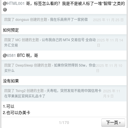
@
HTML001
哥，标签怎么看的？我是不是被人标了一堆“智障”之类的
😅
回复了 dongsuo 创建的主题
我在乐高旁开了一家民宿
2025 年 11 月 25 日
›
如何预定
回复了 MC 创建的主题
公布我自己的 MT4 交易信号 全自动
2025 年 11 月 14
›
日
外汇交易
@
6581
BTC 啊，哥
回复了 DeepSIeep 创建的主题
如果你突然得到 50w，你会
2025 年 11 月 10
›
日
买什么
没有如果
回复了 Tsing2 创建的主题
夭寿啦，突然发现不能用中国信用卡
2025 年 11
›
月 9 日
在苹果美区官网买礼品卡了
1.可以
2.也可以办美卡
1/170