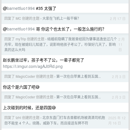
@
barnettluo1994
#35 太强了
回复了 MC 创建的主题
大家在飞机上一般干嘛？
2 月 17 日
›
@
barnettluo1994
哥 你这个也太长了，一般怎么施行的？
回复了 myTrip 创建的主题
结婚前隐瞒了我爸曾经因为肇事逃逸坐过几个
2 月
›
11
月牢，现在被媳妇儿知道了，说影响他孩子考公了，吵架好几天了，影响
日
真的这么大吗
赵长鹏坐过牢，孩子考不了公，一辈子都完了
https://i.imgur.com/agAJ0Rd.png
回复了 MagicCoder 创建的主题
第一次在白苹果上看到五国...
2 月 3 日
›
你这个是六国了吧😅
回复了 MagicCoder 创建的主题
第一次在白苹果上看到五国...
2 月 3 日
›
上次碰到的时候，还是四国😅
回复了 tzhl 创建的主题
北京东直门打车去首都机场被滴滴司机抱
2025 年 12
›
月 16 日
怨不能坐 4 个人，绕路，威胁下车，而且接送车牌不符