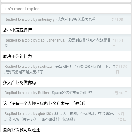
1up's recent replies
Replied to a topic by antoniayly
大家对 RWA 美股怎么看
7 月 25 日
›
放小小玩玩还行
Replied to a topic by xiaoliuzhenshuai
股票到底是认知不够还是韭
7 月 21
›
日
菜
取决于你的行为
Replied to a topic by szwhszw
失业期间打了老婆脸颊和肩膀一下，直
7 月 20
›
日
接判离婚是不是太冤枉了
多大产业啊做你局
Replied to a topic by Bullish
SpaceX 这个市值合理吗？
6 月 16 日
›
这里没有一个人懂人家的业务和未来，包括我
Replied to a topic by qiu0130
33 岁大厂被裁，坐标深圳。存款 80w、
6 月
›
12 日
房贷 70w（月供 7k），该不该提前全额还贷？
🈶商业贷款可以还还