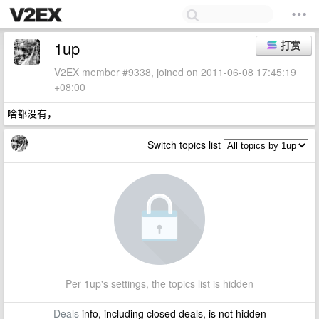
1up
打赏
V2EX member #9338, joined on 2011-06-08 17:45:19
+08:00
啥都没有，
Switch topics list
Per 1up's settings, the topics list is hidden
Deals
info, including closed deals, is not hidden