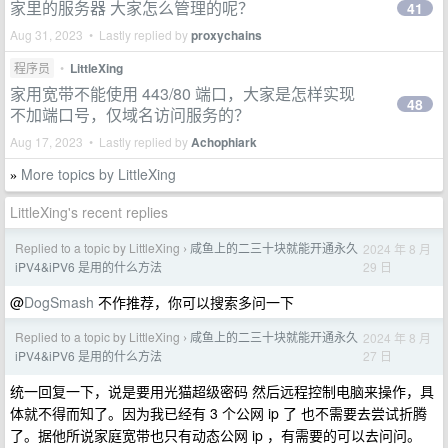
家里的服务器 大家怎么管理的呢？
41
Aug 31, 2023 • Lastly replied by
proxychains
程序员
•
LittleXing
家用宽带不能使用 443/80 端口，大家是怎样实现
48
不加端口号，仅域名访问服务的？
Aug 17, 2023 • Lastly replied by
Achophiark
More topics by LittleXing
»
LittleXing's recent replies
Replied to a topic by LittleXing
咸鱼上的二三十块就能开通永久
2024 年 8 月
›
29 日
iPV4&iPV6 是用的什么方法
@
DogSmash
不作推荐，你可以搜索多问一下
Replied to a topic by LittleXing
咸鱼上的二三十块就能开通永久
2024 年 8 月
›
27 日
iPV4&iPV6 是用的什么方法
统一回复一下，说是要用光猫超级密码 然后远程控制电脑来操作，具
体就不得而知了。因为我已经有 3 个公网 ip 了 也不需要去尝试折腾
了。据他所说家庭宽带也只有动态公网 ip ，有需要的可以去问问。