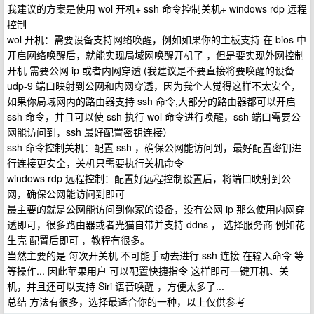
我建议的方案是使用 wol 开机+ ssh 命令控制关机+ windows rdp 远程
控制
wol 开机：需要设备支持网络唤醒，例如如果你的主板支持 在 bios 中
开启网络唤醒后，就能实现局域网唤醒开机了 ，但是要实现外网控制
开机 需要公网 ip 或者内网穿透 (我建议是不要直接将要唤醒的设备
udp-9 端口映射到公网和内网穿透，因为我个人觉得这样不太安全，
如果你局域网内的路由器支持 ssh 命令,大部分的路由器都可以开启
ssh 命令，并且可以使 ssh 执行 wol 命令进行唤醒，ssh 端口需要公
网能访问到，ssh 最好配置密钥连接）
ssh 命令控制关机：配置 ssh ，确保公网能访问到，最好配置密钥进
行连接更安全，关机只需要执行关机命令
windows rdp 远程控制：配置好远程控制设置后，将端口映射到公
网，确保公网能访问到即可
最主要的就是公网能访问到你家的设备，没有公网 ip 那么使用内网穿
透即可，很多路由器或者光猫自带并支持 ddns ， 选择服务商 例如花
生壳 配置后即可 ，教程有很多。
当然主要的是 每次开关机 不可能手动去进行 ssh 连接 在输入命令 等
等操作... 因此苹果用户 可以配置快捷指令 这样即可一键开机、关
机，并且还可以支持 Siri 语音唤醒 ，方便太多了...
总结 方法有很多，选择最适合你的一种，以上仅供参考