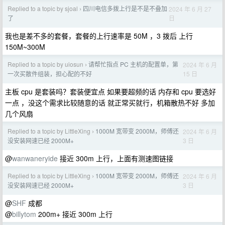
Replied to a topic by sjoal
四川电信多拨上行是不是不叠加
2024 年 6 月 27
›
日
了
我也是差不多的套餐，套餐的上行速率是 50M ，3 拨后 上行
150M~300M
Replied to a topic by uiosun
请帮忙指点 PC 主机的配置单，第
2024 年 6 月
›
15 日
一次买散件组装，担心配的不好
主板 cpu 是套装吗？套装便宜点 如果要超频的话 内存和 cpu 要选好
一点 ，没这个需求比较随意的话 就正常买就行，机箱散热不好 多加
几个风扇
Replied to a topic by LittleXing
1000M 宽带变 2000M，师傅还
2024 年 6 月
›
3 日
没安装网速已经 2000M+
@
wanwaneryide
接近 300m 上行，上面有测速图链接
Replied to a topic by LittleXing
1000M 宽带变 2000M，师傅还
2024 年 6 月
›
3 日
没安装网速已经 2000M+
@
SHF
成都
@
billytom
200m+ 接近 300m 上行