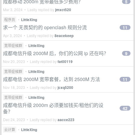
成都移动 2000m 宽带最低多少费用？
5
Mar 3, 2024 • Lastly replied by
jmxct520
程序员
•
LittleXing
求一个 无畏契约的 openclash 规则分流
11
Apr 3, 2024 • Lastly replied by
8eacekeep
宽带症候群
•
LittleXing
成都电信升级 2000M 后，你们的公网 ip 还在吗？
9
Nov 20, 2023 • Lastly replied by
fat00119
宽带症候群
•
LittleXing
成都电信 2000M 宽带套餐，达到 2500M 方法
11
Nov 18, 2023 • Lastly replied by
jcxq5200
宽带症候群
•
LittleXing
成都电信升级 2000m 必须要加钱买/租他们的设
42
备？
Dec 24, 2023 • Lastly replied by
aacce223
云计算
•
LittleXing