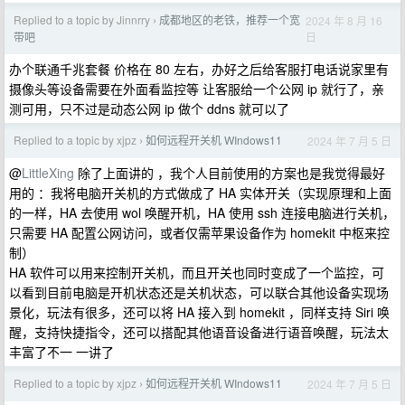
Replied to a topic by Jinnrry
成都地区的老铁，推荐一个宽
2024 年 8 月 16
›
日
带吧
办个联通千兆套餐 价格在 80 左右，办好之后给客服打电话说家里有
摄像头等设备需要在外面看监控等 让客服给一个公网 ip 就行了，亲
测可用，只不过是动态公网 ip 做个 ddns 就可以了
Replied to a topic by xjpz
如何远程开关机 WIndows11
2024 年 7 月 5 日
›
@
LittleXing
除了上面讲的 ，我个人目前使用的方案也是我觉得最好
用的 ：我将电脑开关机的方式做成了 HA 实体开关（实现原理和上面
的一样，HA 去使用 wol 唤醒开机，HA 使用 ssh 连接电脑进行关机，
只需要 HA 配置公网访问，或者仅需苹果设备作为 homekit 中枢来控
制）
HA 软件可以用来控制开关机，而且开关也同时变成了一个监控，可
以看到目前电脑是开机状态还是关机状态，可以联合其他设备实现场
景化，玩法有很多，还可以将 HA 接入到 homekit ，同样支持 Siri 唤
醒，支持快捷指令，还可以搭配其他语音设备进行语音唤醒，玩法太
丰富了不一 一讲了
Replied to a topic by xjpz
如何远程开关机 WIndows11
2024 年 7 月 5 日
›