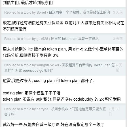
到债主们, 最后才轮到股东们
Replied to a topic by Sorrel
目送同事一个个被裁，我也是砧板上的肉
3 天前
›
淡定,被踩还有赔偿还有失业保险金,以前几个大城市还有失业补助现在
不知还有没有
Replied to a topic by gux928
阿里的 tokenplan 真是一言难尽
3 天前
›
周末才抢到的 lite 版本的 token plan, 用 glm-5.2,做个小型单体项目的
代码分析,周限直接干到只剩 3%
Replied to a topic by wang3874149
国家超算平台新出的 Token Plan 怎
4 天
›
前
么样？ 对比 opencode go 如何？
避雷,我是过来人, coding plan 和 token plan 都开了.
coding plan 那两个模型干不了活
token plan 虽说有 60k 积分,但是还没有 codebuddy 的 2k 积分耐用
Replied to a topic by harryge
杭州余杭非上门退电信宽带只能去瓶
7 月 30
›
日
窑了吗
武汉好一些,只能去自营三级厅退,好在没有指定哪个三级厅