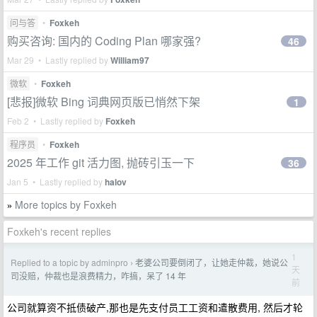
问与答
•
Foxkeh
购买咨询: 国内的 Coding Plan 哪家强?
46
Mar 29 • Lastly replied by
William97
微软
•
Foxkeh
[悲报]微软 Bing 词典网页版已悄然下架
1
Feb 2 • Lastly replied by
Foxkeh
程序员
•
Foxkeh
2025 年工作 git 活力图, 抛砖引玉一下
36
Jan 5 • Lastly replied by
halov
More topics by Foxkeh
»
Foxkeh's recent replies
1
Replied to a topic by adminpro
老婆公司要倒闭了，让她走仲裁，她说公
›
天
司没赔，仲裁也是浪费精力，咋搞，呆了 14 年
前
公司就算资不抵债破产,那也是先支付员工工资和遣散费用, 然后才轮