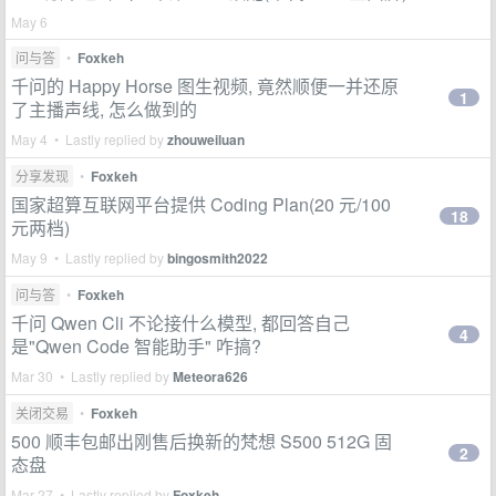
May 6
问与答
•
Foxkeh
千问的 Happy Horse 图生视频, 竟然顺便一并还原
1
了主播声线, 怎么做到的
May 4 • Lastly replied by
zhouweiluan
分享发现
•
Foxkeh
国家超算互联网平台提供 Coding Plan(20 元/100
18
元两档)
May 9 • Lastly replied by
bingosmith2022
问与答
•
Foxkeh
千问 Qwen Cli 不论接什么模型, 都回答自己
4
是"Qwen Code 智能助手" 咋搞?
Mar 30 • Lastly replied by
Meteora626
关闭交易
•
Foxkeh
500 顺丰包邮出刚售后换新的梵想 S500 512G 固
2
态盘
Mar 27 • Lastly replied by
Foxkeh