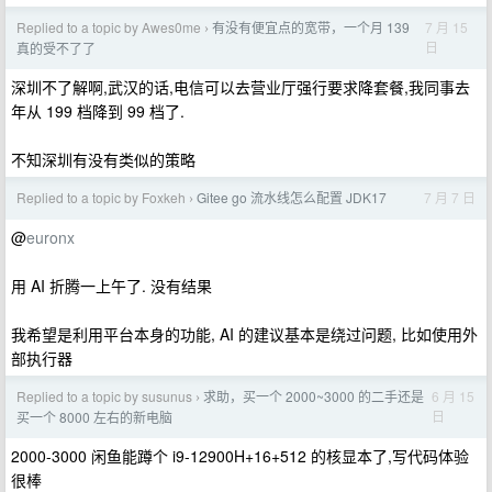
Replied to a topic by Awes0me
有没有便宜点的宽带，一个月 139
7 月 15
›
日
真的受不了了
深圳不了解啊,武汉的话,电信可以去营业厅强行要求降套餐,我同事去
年从 199 档降到 99 档了.
不知深圳有没有类似的策略
Replied to a topic by Foxkeh
Gitee go 流水线怎么配置 JDK17
7 月 7 日
›
@
euronx
用 AI 折腾一上午了. 没有结果
我希望是利用平台本身的功能, AI 的建议基本是绕过问题, 比如使用外
部执行器
Replied to a topic by susunus
求助，买一个 2000~3000 的二手还是
6 月 15
›
日
买一个 8000 左右的新电脑
2000-3000 闲鱼能蹲个 i9-12900H+16+512 的核显本了,写代码体验
很棒