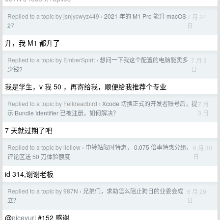
Replied to a topic by jsnjycwyz449
2021 年的 M1 Pro 能升 macOS
7 月 24
›
日
27
升，我 M1 都升了
Replied to a topic by EmberSpirit
想问一下我这个配置的电脑能卖多
7 月 3
›
日
少钱?
我是学生，v 我 50 ，再寄给我，顺便给我推荐个专业
Replied to a topic by Felldeadbird
Xcode 切换正式的开发者账号后，提
7 月
›
3 日
示 Bundle Identifier 已被注册，如何解决？
7 天就过期了吧
Replied to a topic by lieliew
中转站限时特惠， 0.075 倍率特惠分组，
6 月 30
›
日
评论区送 50 刀体验额度
id 314,谢谢老板
Replied to a topic by 987N
兄弟们，求助怎么阻止狗日的业委会成
6 月 29
›
日
立？
@
niceyuri
#152 感谢