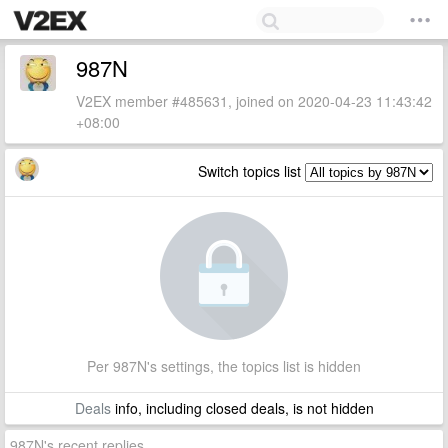
987N
V2EX member #485631, joined on 2020-04-23 11:43:42
+08:00
Switch topics list
Per 987N's settings, the topics list is hidden
Deals
info, including closed deals, is not hidden
987N's recent replies