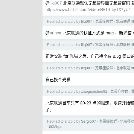
@
lilq007
北京联通默认无超管界面无超管密码 
https://www.bilibili.com/video/BV1rh4y1X7yU/
Replied to a topic by
lilq007
宽带症候群
北京联通 ft
›
›
@
arihca
北京联通的认证方式是 mac ，新光猫 
Replied to a topic by
lilq007
宽带症候群
北京联通 ft
›
›
正常安装 fttr 光猫之后，自己换个有 2.5g 
Replied to a topic by
lilq007
宽带症候群
北京联通 ft
›
›
自己换个光猫
Replied to a topic by
xiaoguaishou92
宽带症候群
›
›
北京联通目前只有 20-23 点的限速，限速开
了。
Replied to a topic by
Sergio07
宽带症候群
北京移动
›
›
100Mbps