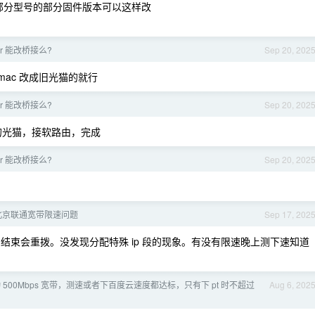
部分型号的部分固件版本可以这样改
tr 能改桥接么?
Sep 20, 202
mac 改成旧光猫的就行
tr 能改桥接么?
Sep 20, 202
网口的光猫，接软路由，完成
tr 能改桥接么?
Sep 20, 202
北京联通宽带限速问题
Sep 17, 202
始和结束会重拨。没发现分配特殊 ip 段的现象。有没有限速晚上测下速知道
 500Mbps 宽带，测速或者下百度云速度都达标，只有下 pt 时不超过
Aug 6, 202