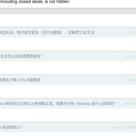
 including closed deals, is not hidden
嘴角两边长毛，拔不掉太捉急（忍不住要拔），求推荐工具/方法
Jul 
北京怎么拉联通宽带便宜？
Jun 1
联通自己换 2.5G 光猫断线
Mar 
线 20m 网线测试仪测试 8 根线都正常，但握手只有 100mbps 是什么原因呢？
Feb 1
tr 能改桥接么?
Sep 20, 202