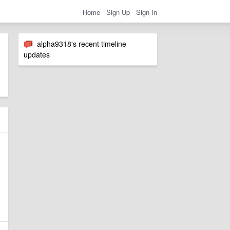
Home
Sign Up
Sign In
alpha9318's recent timeline
updates