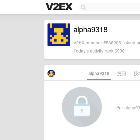
alpha9318
V2EX member #536205, joined on
Today's activity rank
6996
alpha9318
提问
技
Per alpha931