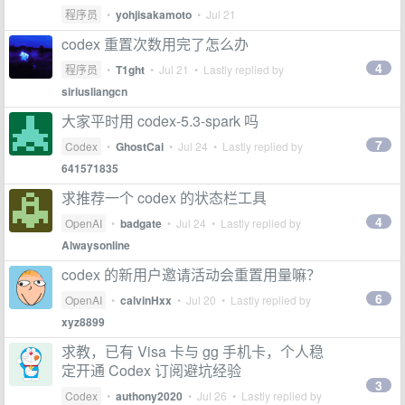
程序员
•
yohjisakamoto
•
Jul 21
codex 重置次数用完了怎么办
4
程序员
•
T1ght
•
Jul 21
• Lastly replied by
siriusliangcn
大家平时用 codex-5.3-spark 吗
7
Codex
•
GhostCai
•
Jul 24
• Lastly replied by
641571835
求推荐一个 codex 的状态栏工具
4
OpenAI
•
badgate
•
Jul 24
• Lastly replied by
Alwaysonline
codex 的新用户邀请活动会重置用量嘛？
6
OpenAI
•
calvinHxx
•
Jul 20
• Lastly replied by
xyz8899
求教，已有 Visa 卡与 gg 手机卡，个人稳
定开通 Codex 订阅避坑经验
3
Codex
•
authony2020
•
Jul 26
• Lastly replied by