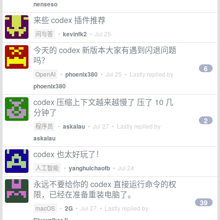
nenseso
来些 codex 插件推荐
问与答
•
kevinfk2
•
Jul 25
今天的 codex 新版本大家有遇到闪退问题
吗？
6
OpenAI
•
phoenix380
•
Jul 25
• Lastly replied by
phoenix380
codex 压缩上下文越来越慢了 压了 10 几
分钟了
2
程序员
•
askalau
•
Jul 27
• Lastly replied by
askalau
codex 也太好玩了！
人工智能
•
yanghuichaofb
•
Jul 24
永远不要给你的 codex 直接运行命令的权
限，已经在准备重装电脑了。
39
macOS
•
2G
•
Jul 27
• Lastly replied by