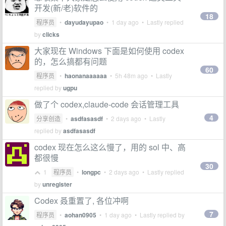
开发(新/老)软件的
18
程序员
•
dayudayupao
•
1 day ago
• Lastly replied
by
clicks
大家现在 Windows 下面是如何使用 codex
的，怎么搞都有问题
60
程序员
•
haonanaaaaaa
•
5h 48m ago
• Lastly
replied by
ugpu
做了个 codex,claude-code 会话管理工具
4
分享创造
•
asdfasasdf
•
2 days ago
• Lastly
replied by
asdfasasdf
codex 现在怎么这么慢了，用的 sol 中、高
都很慢
30
1
程序员
•
longpc
•
2 days ago
• Lastly replied
by
unregister
Codex 叒重置了, 各位冲啊
7
程序员
•
aohan0905
•
1 day ago
• Lastly replied by