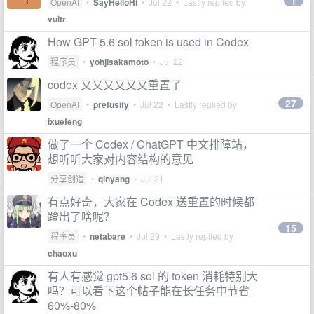
1
OpenAI
•
SayHelloHi
•
Jul 22
• Lastly replied by
vultr
How GPT-5.6 sol token is used in Codex
程序员
•
yohjisakamoto
•
Jul 22
codex 又又又又又又重置了
27
OpenAI
•
prefusify
•
Jul 22
• Lastly replied by
ixuefeng
做了一个 Codex / ChatGPT 中文排障站，
想听听大家对内容结构的意见
分享创造
•
qinyang
•
Jul 21
有点好奇，大家在 Codex 送重置的时候都
蹬出了啥呢？
15
程序员
•
netabare
•
Jul 29
• Lastly replied by
chaoxu
有人有感觉 gpt5.6 sol 的 token 消耗特别大
吗？可以看下这个帖子能在长任务中节省
60%-80%