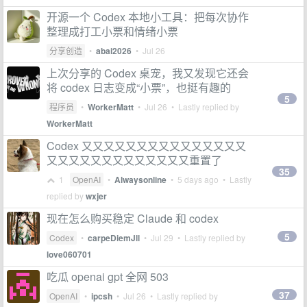
开源一个 Codex 本地小工具：把每次协作
整理成打工小票和情绪小票
分享创造
•
abai2026
•
Jul 26
上次分享的 Codex 桌宠，我又发现它还会
将 codex 日志变成“小票”，也挺有趣的
5
程序员
•
WorkerMatt
•
Jul 26
• Lastly replied by
WorkerMatt
Codex 又又又又又又又又又又又又又又又
又又又又又又又又又又又又又重置了
35
1
OpenAI
•
Alwaysonline
•
5 days ago
• Lastly
replied by
wxjer
现在怎么购买稳定 Claude 和 codex
5
Codex
•
carpeDiemJll
•
Jul 29
• Lastly replied by
love060701
吃瓜 openai gpt 全网 503
37
OpenAI
•
ipcsh
•
Jul 26
• Lastly replied by