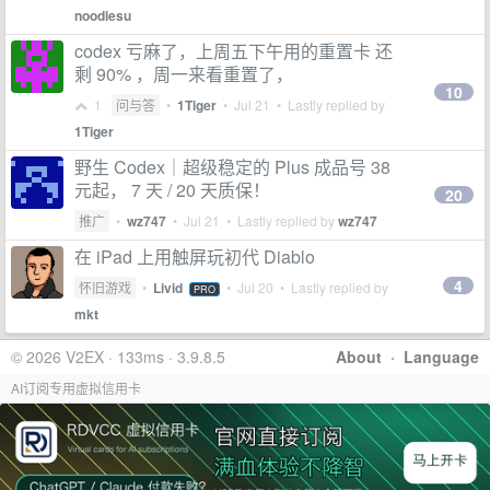
noodlesu
codex 亏麻了，上周五下午用的重置卡 还
剩 90% ，周一来看重置了，
10
1
问与答
•
1Tiger
•
Jul 21
• Lastly replied by
1Tiger
野生 Codex｜超级稳定的 Plus 成品号 38
元起， 7 天 / 20 天质保！
20
推广
•
wz747
•
Jul 21
• Lastly replied by
wz747
在 iPad 上用触屏玩初代 Diablo
4
怀旧游戏
•
Livid
•
Jul 20
• Lastly replied by
PRO
mkt
© 2026 V2EX · 133ms · 3.9.8.5
About
·
Language
AI订阅专用虚拟信用卡