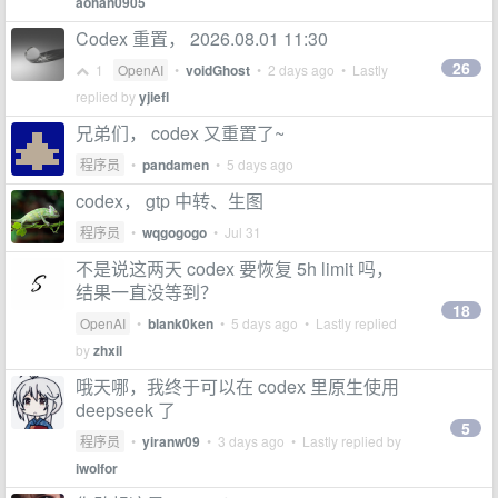
aohan0905
Codex 重置， 2026.08.01 11:30
26
1
OpenAI
•
voidGhost
•
2 days ago
• Lastly
replied by
yjiefl
兄弟们， codex 又重置了~
程序员
•
pandamen
•
5 days ago
codex， gtp 中转、生图
程序员
•
wqgogogo
•
Jul 31
不是说这两天 codex 要恢复 5h limit 吗，
结果一直没等到？
18
OpenAI
•
blank0ken
•
5 days ago
• Lastly replied
by
zhxil
哦天哪，我终于可以在 codex 里原生使用
deepseek 了
5
程序员
•
yiranw09
•
3 days ago
• Lastly replied by
iwolfor