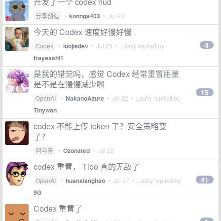
开发了一个 codex hud
分享创造
•
konnga403
•
Jul 23
今天的 Codex 速度好慢好慢
4
Codex
•
luojiedev
•
Jul 23
• Lastly replied by
frayesshi1
是我的错觉吗，感觉 Codex 经常重置用量
是不是在慢慢减少啊
15
OpenAI
•
NakanoAzure
•
Jul 22
• Lastly replied by
Tinywan
codex 不能上传 token 了？安全策略变
了？
问与答
•
Ozonated
•
Jul 22
codex 重置， Tibo 真的无敌了
41
OpenAI
•
huanxianghao
•
Jul 27
• Lastly replied by
9G
Codex 重置了