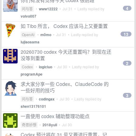
你们有没有觉得今天 codex 很耐蹬
4
问与答
•
www12222
•
Jul 31
• Lastly replied by
volvo007
如 Tibo 所言， Codex 应该马上又要重置
13
OpenAI
•
m0mo
•
Jul 31
• Lastly replied by
lujiaosama
20260730 codex 今天还重置吗？到现在还
没等到重置
2
Codex
•
logicluo
•
Jul 30
• Lastly replied by
programApe
求大家分享一些 Codex、ClaudeCode 的
一些好用的技巧
3
问与答
•
codingax
•
Jul 30
• Lastly replied by
shen13176101
一直使用 codex 辅助整理功能点
奇思妙想
•
2018yuli
•
Jul 30
Codex 预计将在 31 号又要进行重置，记