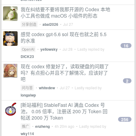
我在纠结要不要将我那开源的 Codex 本地
小工具也做成 macOS 小组件的形态
分享创造
•
abai2026
•
Jul 27
感觉 codex gpt-5.6 sol 现在也就之前 5.5
的水准
16
OpenAI
•
yellowsky
•
Jul 28
• Lastly replied by
DICK23
现在 codex 修复好了，读取硬盘的问题了
吗？有点担心并且不了解情况，应该好了
吧
2
问与答
•
whitedew
•
Jul 27
• Lastly replied by
longaiwp
[新站福利] StableFast AI 满血 Codex 号
池， 0.05 倍率，注册送 200 万 Token 回
帖送 2000 万 Token
256
推广
•
enzheng
•
4h 20m ago
• Lastly replied by
wky114