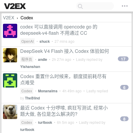
V2EX
Codex
›
codex 可以直接调用 opencode go 的
deepseek-v4-flash 不用通过 CC
OpenAI
•
shuck
•
27 mins ago
DeepSeek V4 Flash 接入 Codex 体验如何
17
程序员
•
andie
•
2h 27m ago
• Lastly replied by
Yishanshan
Codex 重置什么时候来，额度提前耗尽有
点难受
6
Codex
•
Monanalms
•
4h 49m ago
• Lastly replied
by
TheBlind
最近 Codex 十分啰嗦, 疯狂写测试, 经常小
题大做, 各位是怎么解决的?
8
Codex
•
turfbook
•
6h 5m ago
• Lastly replied by
turfbook