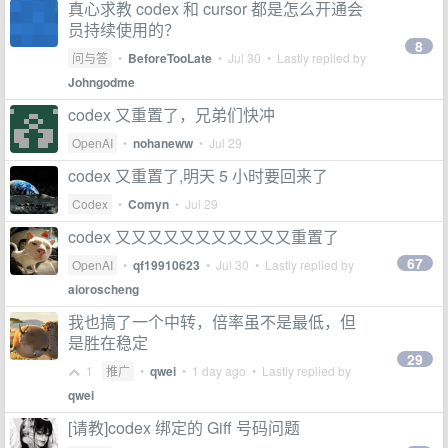
真心求教 codex 和 cursor 都是怎么开通会
员持续使用的？
8
问与答
•
BeforeTooLate
•
Jul 30
• Lastly replied by
Johngodme
codex 又重置了，兄弟们快冲
OpenAI
•
nohaneww
•
Jul 29
codex 又重置了,明天 5 小时要回来了
Codex
•
Comyn
•
Jul 29
codex 又又又又又又又又又又又重置了
67
OpenAI
•
qf19910623
•
Jul 30
• Lastly replied by
aioroscheng
我也搞了一个中转，倍率虽不是最低，但
是胜在稳定
29
1
推广
•
qwei
•
1 day ago
• Lastly replied by
qwei
[请教]codex 绑定的 Giff 号码问题