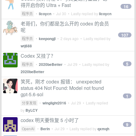
得开启你的 Ultra + Fast
16
程序员
•
licoycn
•
Jul 30
• Lastly replied by
licoycn
老哥们，你们都是怎么开的 codex 的会员
呢
107
程序员
•
keepongjl
•
2 days ago
• Lastly replied by
wtj688
Codex 又挂了？
5
程序员
•
2020beBetter
•
Jul 29
• Lastly replied by
2020beBetter
笑死，刚才 codex 报错： unexpected
status 404 Not Found: Model not found
gpt-5.6-sol
1
分享发现
•
winglight2016
•
Jul 29
• Lastly replied
by
ByLCY
codex 明天要恢复 5 小时了
9
OpenAI
•
Berin
•
Jul 29
• Lastly replied by
qxmqh