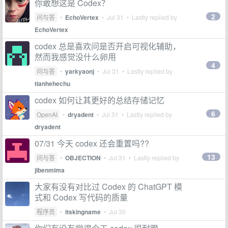
你敢想这是 Codex？
2
问与答
•
EchoVertex
•
Jul 31
• Lastly replied by
EchoVertex
codex 总是喜欢问是否开启可视化辅助，
然而我感觉没什么卵用
4
问与答
•
yarkyaonj
•
Jul 31
• Lastly replied by
tianhehechu
codex 如何让其更好的总结存储记忆
6
OpenAI
•
dryadent
•
Jul 31
• Lastly replied by
dryadent
07/31 今天 codex 还会重置吗??
13
问与答
•
OBJECTION
•
Jul 31
• Lastly replied by
jibenmima
大家有没有对比过 Codex 的 ChatGPT 模
式和 Codex 写代码的质量
程序员
•
itskingname
•
Jul 30