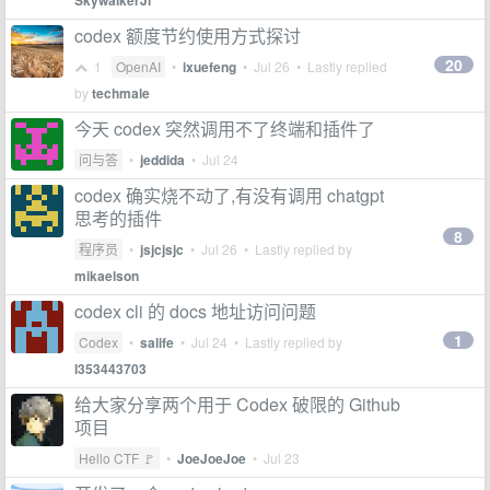
SkywalkerJi
codex 额度节约使用方式探讨
20
1
OpenAI
•
ixuefeng
•
Jul 26
• Lastly replied
by
techmale
今天 codex 突然调用不了终端和插件了
问与答
•
jeddida
•
Jul 24
codex 确实烧不动了,有没有调用 chatgpt
思考的插件
8
程序员
•
jsjcjsjc
•
Jul 26
• Lastly replied by
mikaelson
codex cli 的 docs 地址访问问题
1
Codex
•
salife
•
Jul 24
• Lastly replied by
l353443703
给大家分享两个用于 Codex 破限的 Github
项目
Hello CTF 🚩
•
JoeJoeJoe
•
Jul 23