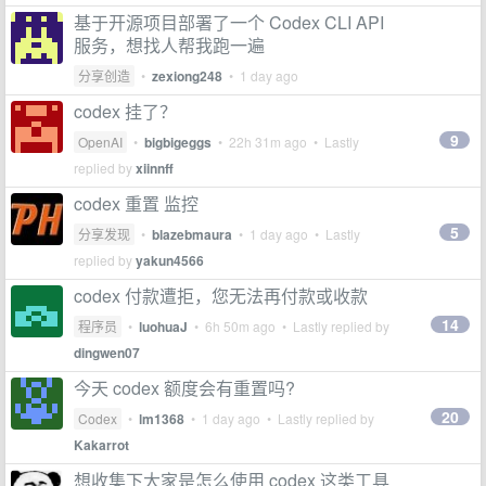
基于开源项目部署了一个 Codex CLI API
服务，想找人帮我跑一遍
分享创造
•
zexiong248
•
1 day ago
codex 挂了？
9
OpenAI
•
bigbigeggs
•
22h 31m ago
• Lastly
replied by
xiinnff
codex 重置 监控
5
分享发现
•
blazebmaura
•
1 day ago
• Lastly
replied by
yakun4566
codex 付款遭拒，您无法再付款或收款
14
程序员
•
luohuaJ
•
6h 50m ago
• Lastly replied by
dingwen07
今天 codex 额度会有重置吗?
20
Codex
•
lm1368
•
1 day ago
• Lastly replied by
Kakarrot
想收集下大家是怎么使用 codex 这类工具