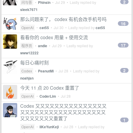
2
问与答
•
Phinsin
•
Jul 29
• Lastly replied by
sleek7671
那么问题来了， codex 有机会改手机号吗
16
OpenAI
•
cat55
•
Jul 30
• Lastly replied by
cat55
看看你的 codex 用量 + 使用交流
17
程序员
•
andie
•
Jul 29
• Lastly replied by
www12222
每日心痛时刻
2
Codex
•
PeanutMi
•
Jul 28
• Lastly replied by
noahjsn
今天 11 点 20 Codex 重置了
OpenAI
•
CoderLim
•
Jul 28
Codex 又又又又又又又又又又又又又又又
又又又又又又又又又又又又又又又又又又
又又又又又又又重置了
1
OpenAI
•
liKeYunKeji
•
Jul 28
• Lastly replied by