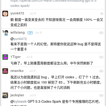
https://openai.com/zh-Hans-CN/index/introducing-gpt-5-3-
codex-spark/
yun6472
Jul 8
9
额 额度一直变来变去的 不知道啥情况 一会周额度 100% 一会又
变成之前的
willxiang
Jul 8
OP
10
@
yun6472
看来不是我一个人的幻觉，奥特曼你就说这种 bug 是不是得送
一个重置卡
1Tiger
Jul 8
11
亏麻了，早上刚重置周额度都没怎么用，中午突然刷新了
retaniko
Jul 8
12
我还以为就我遇到这 bug ，早上打开 codex ，打了个 1 过去，
结果五小时额度就从 100 掉到了 83 。下午刷新完五小时额度，
问了个小问题，也是直接掉了十几的消耗
jackqian
Jul 8
13
@
bytewalk
GPT-5.3-Codex-Spark 是有个专用推理的芯片吧，