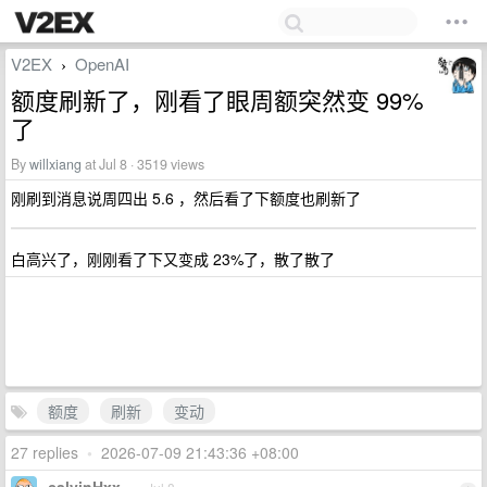
V2EX
OpenAI
›
额度刷新了，刚看了眼周额突然变 99%
了
By
willxiang
at Jul 8 · 3519 views
刚刷到消息说周四出 5.6 ，然后看了下额度也刷新了
白高兴了，刚刚看了下又变成 23%了，散了散了
额度
刷新
变动
27 replies
•
2026-07-09 21:43:36 +08:00