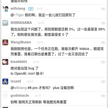
速度比较快
willxiang
Jul 8
OP
14
@
1Tiger
假的啊，我这一会儿就打回原形了
SHIINASAMA
Jul 8
15
我也出现这个问题了，用到周额度还剩 3%，过一会直接变 99%
了。刚和朋友报完喜，额度直接变 0 了
WangShawn
Jul 8
16
我刚刚用也是，一个任务正在跑，我每次都开 /status ，额度突
然重置，我看日期也是重置了，过了一会又变回去了
kiss96803
Jul 8
17
绝对是出现 bug 了
to OpenAI: rnm! 赔卡!
lxxzml
Jul 8
18
@
willxiang
#8 pro 才有吗？ plus 没看到啊
godmiracle
Jul 8
19
别啊 我明天正常刷新 等我蹬完再重置