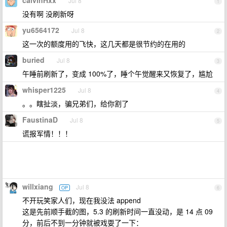
calvinHxx
Jul 8
1
没有啊 没刷新呀
yu6564172
Jul 8
2
这一次的额度用的飞快，这几天都是很节约的在用的
buried
Jul 8
3
午睡前刷新了，变成 100%了，睡个午觉醒来又恢复了，尴尬
whisper1225
Jul 8
4
。。瞎扯淡，骗兄弟们，给你割了
FaustinaD
Jul 8
5
谎报军情！！！
willxiang
Jul 8
OP
6
不开玩笑家人们，现在我没法 append
这是先前顺手截的图，5.3 的刷新时间一直没动，是 14 点 09
分，前后不到一分钟就被戏耍了一下：