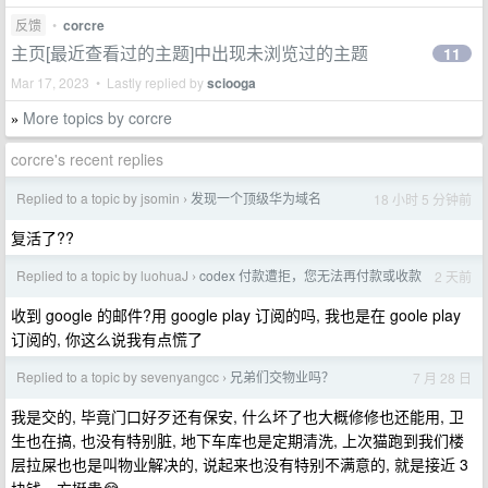
反馈
•
corcre
主页[最近查看过的主题]中出现未浏览过的主题
11
Mar 17, 2023 • Lastly replied by
sciooga
More topics by corcre
»
corcre's recent replies
Replied to a topic by jsomin
发现一个顶级华为域名
18 小时 5 分钟前
›
复活了??
Replied to a topic by luohuaJ
codex 付款遭拒，您无法再付款或收款
2 天前
›
收到 google 的邮件?用 google play 订阅的吗, 我也是在 goole play
订阅的, 你这么说我有点慌了
Replied to a topic by sevenyangcc
兄弟们交物业吗？
7 月 28 日
›
我是交的, 毕竟门口好歹还有保安, 什么坏了也大概修修也还能用, 卫
生也在搞, 也没有特别脏, 地下车库也是定期清洗, 上次猫跑到我们楼
层拉屎也也是叫物业解决的, 说起来也没有特别不满意的, 就是接近 3