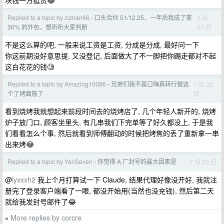
块钱一方挺贵😂
Replied to a topic by zizhan66
口头合伙 51/12.25，一年后我成了拿
7 月
›
27 日
30% 的外包，想听听大家判断
不是这么算的吧, 一般来说工资是工资, 分成是分成, 最好问一下
你这前期没好意思提, 又没登记, 后面做大了不一脚把你踢走都对不起
这白花花的钱🧐
Replied to a topic by Amazing10086
兄弟们我不是口嗨真转行做这
7 月 22
›
日
个了烤面筋了
看到烧烤我就想起来前段时间去的烧烤店了, 几个年轻人新开的, 烧烤
炉子放门口, 顾客坐里头, 有几串我们下完单等了好久都没上, 于是我
们看看怎么个事, 然后就看到师傅翻动的时候把烤焦的丢了重新拿一串
出来烤😂
Replied to a topic by YanSeven
你觉得 A 厂封号的最大因素是
7 月 20 日
›
@
lyxxxh2
我上个月打算试一下 Claude, 结果代理好像没开好, 我就注
册完了登录客户端看了一眼, 都没开始用(当然也没充钱), 然后第二天
就给我发封号邮件了😂
More replies by corcre
»