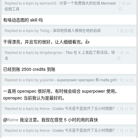
Replied to a topic by kalman03
分享一个免费强大的在线 Mermaid
7 月 26
›
日
绘图工具
有啥动态图的 skill 吗
Replied to a topic by TieSg
深圳地铁被人推倒在地的后续
7 月 23 日
›
干得漂亮，并且写的很好，让人细细看完。👍
Replied to a topic by dingdangnao
Tibo 在 X 上发起了新活动，快
7 月 16
›
日
去
已经到账 2500 credits 到账
Replied to a topic by yujianfei
superpower openspec 和 matta grill
7 月 14 日
›
一直用 openspec 很好用，有时候会结合 superpower 使用。
openspec 当前我认为是最好的。
Replied to a topic by Keine
Codex 今天是不是放开了五小时限额？
7 月 11 日
›
@
Keine
我没注意。我现在感觉 5 小时的用的真快
Replied to a topic by Keine
Codex 今天是不是放开了五小时限额？
7 月 11 日
›