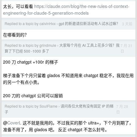
太长，可以看看
https://claude.com/blog/the-new-rules-of-context-
engineering-for-claude-5-generation-models
Replied to a topic by calvinHxx
gpt 的新邀请拉新活动有人试水过嘛？
3 天前
›
在哪看到的？
Replied to a topic by grindmule
大家每个月在 AI 工具上花多少钱？我
7 月 31
›
日
算了下已经 500 -1000 多了
200 刀 chatgpt +100r 的梯子
梯子准备下个月只留着 glados 不知道用来 chatgpt 稳定不，我现在用
的另一个有点小贵。
200 刀的 chatgpt 公司可以报销
Replied to a topic by SoulFlame
请问各位大佬有没有固定 IP 的梯
7 月 28
›
日
子
@
CoverL
这不就是我用的。不过我买的那个 ultra+，下个月到期了，
准备不用了，用 glados 吧。 反正 chatgpt 不怎么封号。