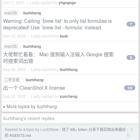
Oct 11, 2021 • Lastly replied by
yhgogogo
macOS
•
liuzhihang
Warning: Calling `brew list` to only list formulae is
7
deprecated! Use `brew list --formula` instead.
Nov 12, 2020 • Lastly replied by
bsdc
macOS
•
liuzhihang
大佬帮忙看看： Mac 搜狗输入法输入 Google 搜索
3
时搜索词出错
Sep 29, 2020 • Lastly replied by
liuzhihang
二手交易
•
liuzhihang
出一个 CleanShot X license
10
Sep 22, 2020 • Lastly replied by
xuncheng
More topics by liuzhihang
»
liuzhihang's recent replies
Replied to a topic by LuoDiNate
烧了 6B+ token,分享下我实践出来最好
1 天
›
前
的 AGENTS.md