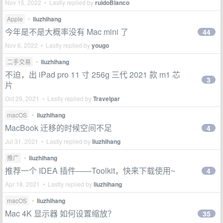
Nov 15, 2022 • Lastly replied by
ruidoBlanco
Apple
•
liuzhihang
今年是不是大概率没有 Mac mini 了
44
Nov 6, 2022 • Lastly replied by
yougo
二手交易
•
liuzhihang
不迫，出 iPad pro 11 寸 256g 三代 2021 款 m1 芯
3
片
Oct 29, 2021 • Lastly replied by
Travelpar
macOS
•
liuzhihang
MacBook 迁移的时候空间不足
4
Jul 31, 2021 • Lastly replied by
liuzhihang
推广
•
liuzhihang
推荐一个 IDEA 插件——Toolkit，快来下载使用~
4
Apr 18, 2021 • Lastly replied by
liuzhihang
macOS
•
liuzhihang
Mac 4K 显示器 如何设置缩放？
35