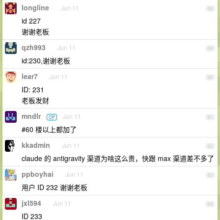
longline
Jun 11
58
id 227
谢谢老板
qzh993
Jun 11
59
id:230,谢谢老板
lear7
Jun 11
60
ID: 231
老板发财
mndlr
Jun 11
OP
61
#60 楼以上都加了
kkadmin
Jun 11
62
claude 的 antigravity 渠道为啥这么贵，快跟 max 渠道差不多了
ppboyhai
Jun 11
63
用户 ID 232 谢谢老板
jxl594
Jun 11
64
ID 233