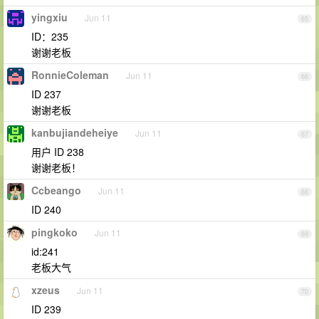
yingxiu
Jun 11
65
ID：235
谢谢老板
RonnieColeman
Jun 11
66
ID 237
谢谢老板
kanbujiandeheiye
Jun 11
67
用户 ID 238
谢谢老板！
Ccbeango
Jun 11
68
ID 240
pingkoko
Jun 11
69
id:241
老板大气
xzeus
Jun 11
70
ID 239