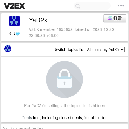
YaD2x
打赏
V2EX member #655652, joined on 2023-10-20
0.1
22:39:26 +08:00
Switch topics list
Per YaD2x's settings, the topics list is hidden
Deals
info, including closed deals, is not hidden
YaD2x's recent replies