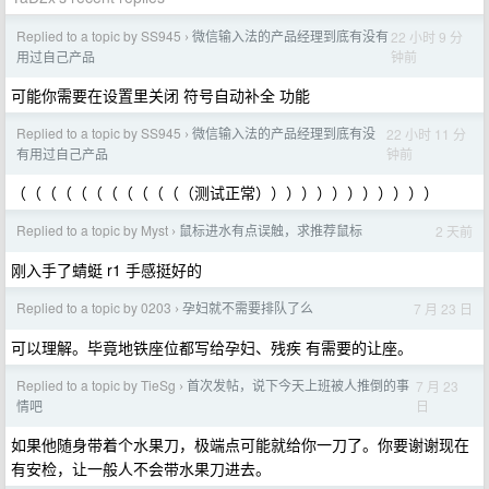
Replied to a topic by SS945
微信输入法的产品经理到底有没有
22 小时 9 分
›
钟前
用过自己产品
可能你需要在设置里关闭 符号自动补全 功能
Replied to a topic by SS945
微信输入法的产品经理到底有没
22 小时 11 分
›
钟前
有用过自己产品
（（（（（（（（（（（（测试正常））））））））））））
Replied to a topic by Myst
鼠标进水有点误触，求推荐鼠标
2 天前
›
刚入手了蜻蜓 r1 手感挺好的
Replied to a topic by 0203
孕妇就不需要排队了么
7 月 23 日
›
可以理解。毕竟地铁座位都写给孕妇、残疾 有需要的让座。
Replied to a topic by TieSg
首次发帖，说下今天上班被人推倒的事
7 月 23
›
日
情吧
如果他随身带着个水果刀，极端点可能就给你一刀了。你要谢谢现在
有安检，让一般人不会带水果刀进去。