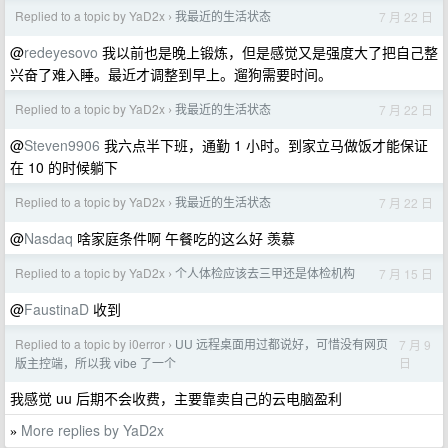
Replied to a topic by YaD2x
我最近的生活状态
7 月 22 日
›
@
redeyesovo
我以前也是晚上锻炼，但是感觉又是强度大了把自己整
兴奋了难入睡。最近才调整到早上。遛狗需要时间。
Replied to a topic by YaD2x
我最近的生活状态
7 月 22 日
›
@
Steven9906
我六点半下班，通勤 1 小时。到家立马做饭才能保证
在 10 的时候躺下
Replied to a topic by YaD2x
我最近的生活状态
7 月 22 日
›
@
Nasdaq
啥家庭条件啊 午餐吃的这么好 羡慕
Replied to a topic by YaD2x
个人体检应该去三甲还是体检机构
7 月 15 日
›
@
FaustinaD
收到
Replied to a topic by i0error
UU 远程桌面用过都说好，可惜没有网页
7 月 9
›
日
版主控端，所以我 vibe 了一个
我感觉 uu 后期不会收费，主要靠卖自己的云电脑盈利
More replies by YaD2x
»