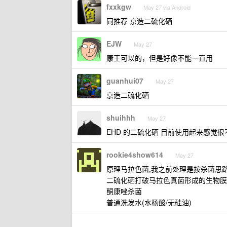
fxxkgw
May 27 via Android
同推荐 京造二硫化硒
EJW
May 27
康王可以的，但是好像不能一直用
guanhui07
May 27
京造二硫化硒
shuihhh
May 27
EHD 的二硫化硒 目前使用起来感觉很
rookie4show614
May 27
原理马拉色菌,我之前处理是按杀菌思
二硫化硒打破马拉色真菌形成的生物膜
酮康唑杀菌
普通洗发水(水杨酸/无硅油)