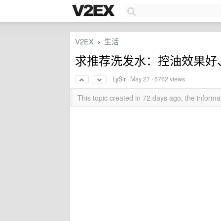
V2EX
生活
›
求推荐洗发水：控油效果好
LySir
·
May 27
· 5762 views
This topic created in 72 days ago, the infor