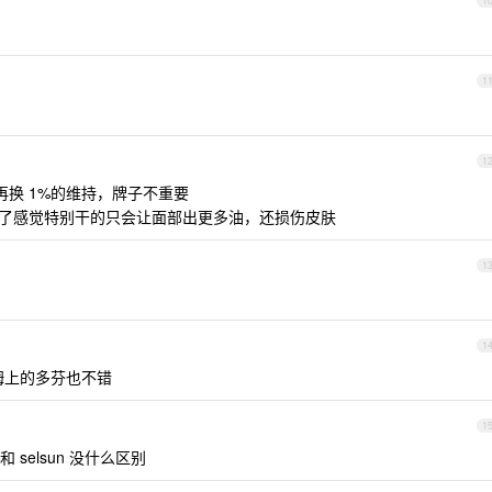
1
1
1
再换 1%的维持，牌子不重要
些洗了感觉特别干的只会让面部出更多油，还损伤皮肤
1
1
姆上的多芬也不错
1
selsun 没什么区别