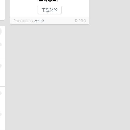
下载体验
Promoted by
zynick
PRO
1
2
3
4