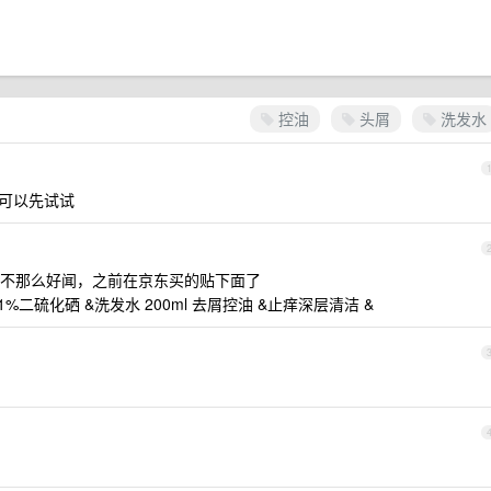
控油
头屑
洗发水
你可以先试试
不那么好闻，之前在京东买的贴下面了
1%二硫化硒 &洗发水 200ml 去屑控油 &止痒深层清洁 &