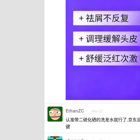
EthanZC
May 27
认准带二硫化硒的洗发水就行了,京东自
键