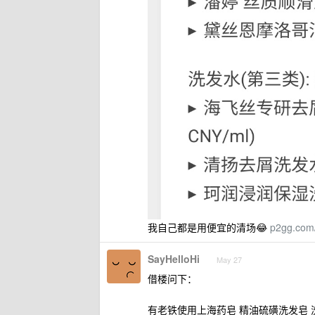
我自己都是用便宜的清场😂
p2gg.com
SayHelloHi
May 27
借楼问下：
有老铁使用上海药皂 精油硫磺洗发皂 