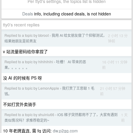
Per tty0's settings, the topics list is hidden
Deals
info, including closed deals, is not hidden
tty0's recent replies
Replied to a topic by bbroot
我用 AI 给女朋友做了个抑郁测试，
2 小时 13 分
›
钟前
结果她朋友是前男友
v 站流量密码给你拿捏了
Replied to a topic by hihihihihi
吐槽！ AI 带来的恶
16 小时 11 分钟
›
前
果。。。。。。
没 AI 的时候有 PS 呀
Replied to a topic by LemonApple
我打赏了王思聪 1 毛
21 小时 57 分钟
›
前
钱。
不如打赏外卖骑手
Replied to a topic by shuiniu66
iOS 梯子突然都用不了了，大家有遇到
1 天
›
前
类似情况吗？求推荐稳定的~
10 年老牌直连, 需 fq 访问:
dw.p2gg.com