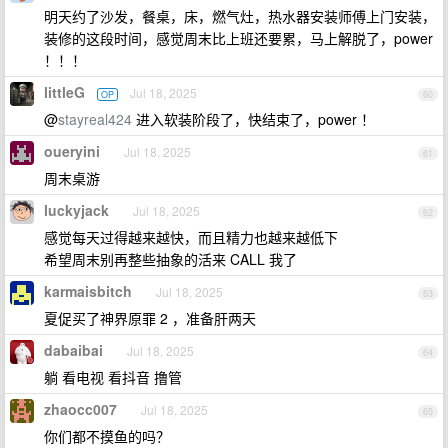
明天约了沙发，餐桌，床，燃气灶，热水器安装师傅上门安装，
装修的这段时间，感觉周末比上班还要累，马上解脱了，power
！！！
littleG
Jul 18, 2025
OP
60
@
stayreal424
进入软装阶段了，快结束了，power ！
oueryini
Jul 18, 2025
61
周末桌游
luckyjack
Jul 18, 2025
62
感觉每天过得越来越快，而且精力也越来越低下
希望周末别再整些抽象的活来 CALL 我了
karmaisbitch
Jul 18, 2025
63
夏促买了神界原罪 2 ，准备肝两天
dabaibai
Jul 18, 2025
64
躺 看电视 看抖音 撸管
zhaocc007
Jul 18, 2025
65
你们都不摸鱼的吗？