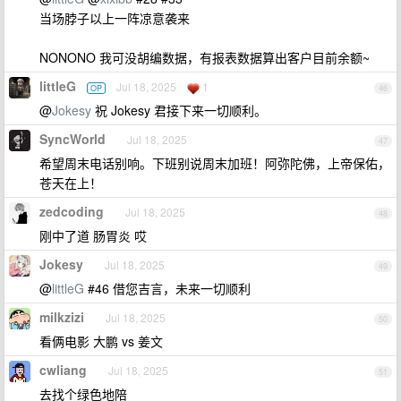
当场脖子以上一阵凉意袭来
NONONO 我可没胡编数据，有报表数据算出客户目前余额~
littleG
Jul 18, 2025
1
OP
46
@
Jokesy
祝 Jokesy 君接下来一切顺利。
SyncWorld
Jul 18, 2025
47
希望周末电话别响。下班别说周末加班！阿弥陀佛，上帝保佑，
苍天在上！
zedcoding
Jul 18, 2025
48
刚中了道 肠胃炎 哎
Jokesy
Jul 18, 2025
49
@
littleG
#46 借您吉言，未来一切顺利
milkzizi
Jul 18, 2025
50
看俩电影 大鹏 vs 姜文
cwliang
Jul 18, 2025
51
去找个绿色地陪