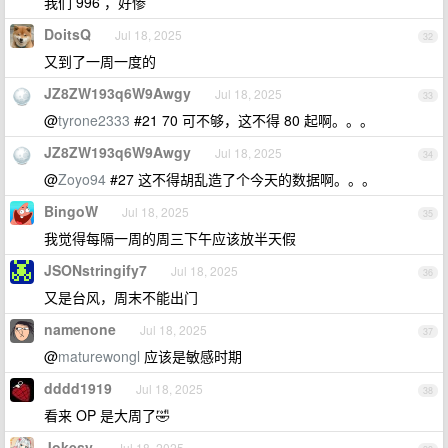
我们 996 ，好惨
DoitsQ
Jul 18, 2025
32
又到了一周一度的
JZ8ZW193q6W9Awgy
Jul 18, 2025
33
@
tyrone2333
#21 70 可不够，这不得 80 起啊。。。
JZ8ZW193q6W9Awgy
Jul 18, 2025
34
@
Zoyo94
#27 这不得胡乱造了个今天的数据啊。。。
BingoW
Jul 18, 2025
35
我觉得每隔一周的周三下午应该放半天假
JSONstringify7
Jul 18, 2025
36
又是台风，周末不能出门
namenone
Jul 18, 2025
37
@
maturewongl
应该是敏感时期
dddd1919
Jul 18, 2025
38
看来 OP 是大周了🤣
Jokesy
Jul 18, 2025