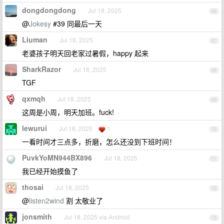
dongdongdong
Jul 18, 2025
66
@
Jokesy
#39 同最后一天
Liuman
Jul 18, 2025
67
老婆孩子明天回老家过暑假，happy 起来
SharkRazor
Jul 18, 2025
68
TGF
qxmqh
Jul 18, 2025
69
这周是小周，明天加班。fuck!
lewurui
Jul 18, 2025
1
70
一看时间才三点多，折磨，怎么还没到下班时间！
PuvkYoMN944BX896
Jul 18, 2025
71
我已经开始摸鱼了
thosai
Jul 18, 2025
72
@
listen2wind
割 太敬业了
jonsmith
Jul 18, 2025 via Android
73