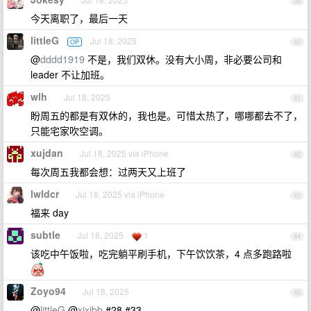
39
今天离职了，最后一天
littleG
Jul 18, 2025
OP
40
@
dddd1919
不是，我们双休。没有大小周，非必要公司和
leader 不让加班。
wlh
Jul 18, 2025
41
盼周五的都是有双休的，我也是。可惜太热了，哪哪都去不了，
只能宅家吹空调。
xujdan
Jul 18, 2025 via iPhone
42
每次周五我都会想：过两天又上班了
lwldcr
Jul 18, 2025 via iPhone
43
福来 day
subtle
Jul 18, 2025
1
44
该吃中午饭啦，吃完躺平刷手机，下午饮饮茶，4 点多跑路啦
Zoyo94
Jul 18, 2025
45
@
littleG
@
xixibb
#28 #33