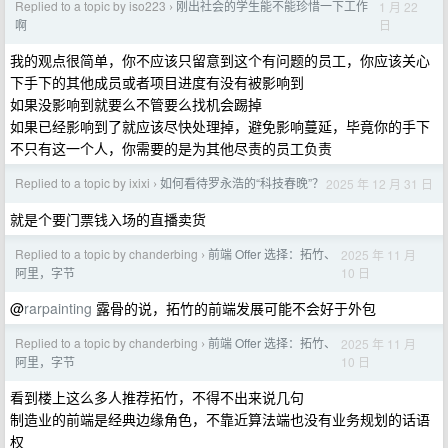
Replied to a topic by iso223
刚出社会的学生能不能珍惜一下工作
1 月 22
›
日
啊
我的观点很简单，你不应该只留意到这个有问题的员工，你应该关心
下手下的其他成员或者项目进度有没有被影响到
如果没影响到就要么不管要么找机会踢掉
如果已经影响到了就应该尽快处理掉，避免影响蔓延，毕竟你的手下
不只有这一个人，你需要的是为其他尽责的员工负责
Replied to a topic by ixixi
如何看待罗永浩的“科技春晚”？
2025 年 12 月 31 日
›
就是个要门票钱入场的直播卖货
Replied to a topic by chanderbing
前端 Offer 选择：拓竹、
2025 年 11 月
›
10 日
阿里，字节
@
rarpainting
露骨的说，拓竹的前端发展可能不会好于外包
Replied to a topic by chanderbing
前端 Offer 选择：拓竹、
2025 年 11 月
›
10 日
阿里，字节
看到楼上这么多人推荐拓竹，不得不出来说几句
制造业的前端是经典边缘角色，不靠近算法端也没有业务规划的话语
权