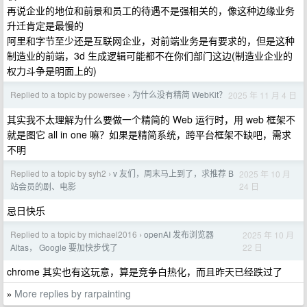
再说企业的地位和前景和员工的待遇不是强相关的，像这种边缘业务
升迁肯定是最慢的
阿里和字节至少还是互联网企业，对前端业务是有要求的，但是这种
制造业的前端，3d 生成逻辑可能都不在你们部门这边(制造业企业的
权力斗争是明面上的)
Replied to a topic by powersee
为什么没有精简 WebKit？
2025 年 11 月 4 日
›
其实我不太理解为什么要做一个精简的 Web 运行时，用 web 框架不
就是图它 all in one 嘛？如果是精简系统，跨平台框架不缺吧，需求
不明
Replied to a topic by syh2
v 友们，周末马上到了，求推荐 B
2025 年 10 月
›
24 日
站会员的剧、电影
忌日快乐
Replied to a topic by michael2016
openAI 发布浏览器
2025 年 10 月
›
22 日
Altas， Google 要加快步伐了
chrome 其实也有这玩意，算是竞争白热化，而且昨天已经跌过了
More replies by rarpainting
»