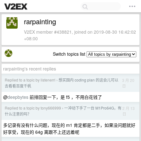
rarpainting
V2EX member #438821, joined on 2019-08-30 16:42:02
+08:00
Switch topics list
rarpainting's recent replies
Replied to a topic by listenerri
想买国内 coding plan 的这会儿可以
3 月 20
›
日
去看看百度千帆
@
deepbytes
前排回复一下，是 f5 ，不用白花钱了
Replied to a topic by tony666999
一冲动下手了一台 M1Pro64G，有
2 月 13
›
日
什么注意的吗？
多记录有没有什么问题，现在的 m1 肯定都是二手，如果没问题就好
好享受，现在的 64g 离跟不上还远着呢