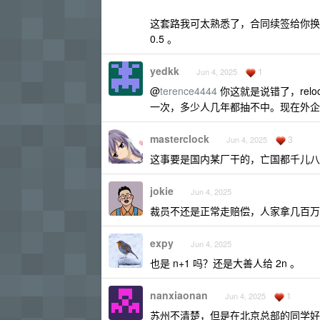
这套路我可太熟悉了，合同续签给你换
0.5 。
yedkk
1
Jun 4, 2025
@
terence4444
你这就是说错了，relo
一次，多少人几年都抽不中。现在外企 r
masterclock
3
Jun 4, 2025
这事要是国内某厂干的，亡国都千儿八
jokie
Jun 4, 2025
裁员不还是正常走赔偿，人家拿几百万
expy
Jun 4, 2025
也是 n+1 吗？还是大善人给 2n 。
nanxiaonan
1
Jun 4, 2025
苏州不清楚，但是在北京总部的同学好