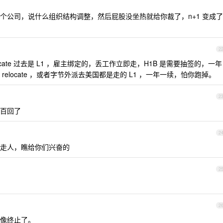
个公司，说什么组织结构调整，然后屁股没坐热就给你裁了，n+1 变成了
2
cate 过去是 L1 ，雇主绑定的，丢工作立即走，H1B 是需要抽签的，一年
elocate ，或者字节外派去美国都是走的 L1 ，一年一续，怕你跑掉。
2
百回了
2
走人，瞧给你们兴奋的
2
2
像终止了。