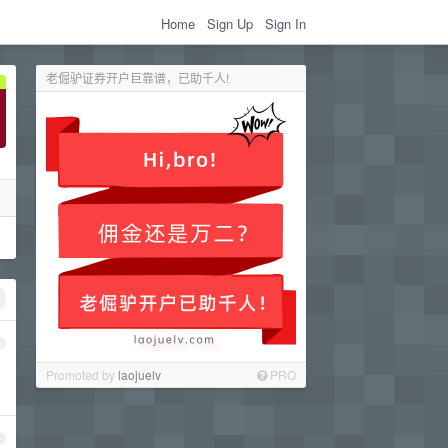
Home
Sign Up
Sign In
老倔驴证券开户巨靠谱，已助千人!
1
Promoted by
laojuelv
PRO
2