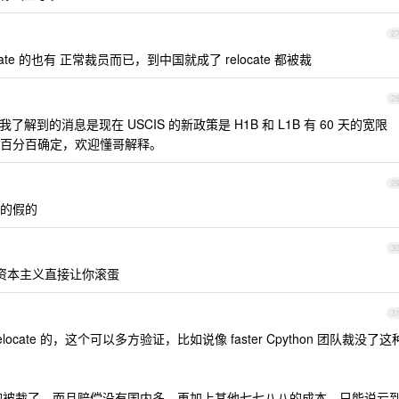
2
te 的也有 正常裁员而已，到中国就成了 relocate 都被裁
2
到的消息是现在 USCIS 的新政策是 H1B 和 L1B 有 60 天的宽限
百分百确定，欢迎懂哥解释。
2
的假的
3
，资本主义直接让你滚蛋
3
ate 的，这个可以多方验证，比如说像 faster Cpython 团队裁没了这
ate 的被裁了，而且赔偿没有国内多，再加上其他七七八八的成本，只能说亏