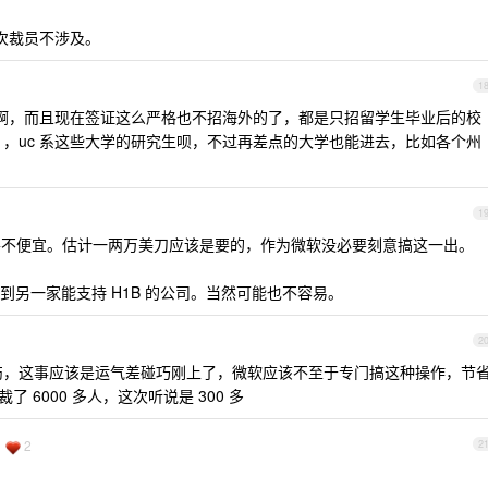
，本次裁员不涉及。
1
啊，而且现在签证这么严格也不招海外的了，都是只招留学生毕业后的校
，uiuc ，uc 系这些大学的研究生呗，不过再差点的大学也能进去，比如各个州
1
出的，并不便宜。估计一两万美刀应该是要的，作为微软没必要刻意搞这一出。
另一家能支持 H1B 的公司。当然可能也不容易。
2
伤，这事应该是运气差碰巧刚上了，微软应该不至于专门搞这种操作，节
 6000 多人，这次听说是 300 多
2
2