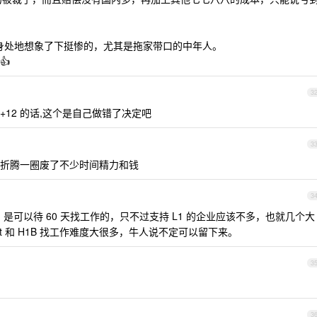
 ，设身处地想象了下挺惨的，尤其是拖家带口的中年人。
👍
3
+12 的话,这个是自己做错了决定吧
3
折腾一圈废了不少时间精力和钱
3
 是可以待 60 天找工作的，只不过支持 L1 的企业应该不多，也就几个大
比 opt 和 H1B 找工作难度大很多，牛人说不定可以留下来。
3
3