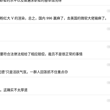
职者的水平以及普遍求职者的基本情况呀
1
红大 V 的渲染，总之，国内 996 赢麻了，去美国的微软大佬输麻了。
1
1
要符合法律法规给了相应赔偿，裁员不是很正常的事情
1
德”只是活跃气氛，一群人回答抓不住重点😓
1
。这确实不太厚道
1