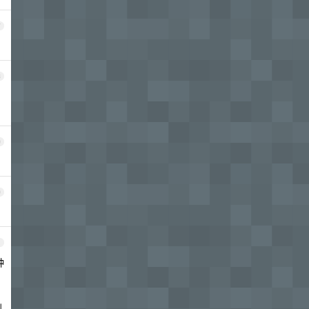
7
8
9
0
1
种
到