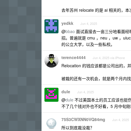
去年苏州 relocate 的是 ai 相关的
yedkk
Jun 4, 2025
@
bbao
面试直接去一亩三分地看面经
招。普遍就是 cmu ，neu ，uw 
的公立大学，以及一些私校。
terence4444
Jun 4, 2025 via iPhone
Relocation 的钱应该都是公司
被裁的还有一次机会，就是两个月内找到
dule
Jun 4, 2025
@
dule
不过美国本土的员工应该也挺
不了几个钱对外也不好看，5 月中旬刚裁了
75S3CWXNN0VQ84mg
Jun 4, 2025
所以到底裁没裁？