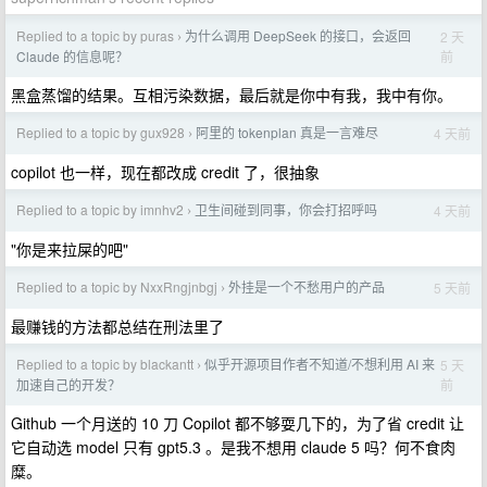
Replied to a topic by puras
为什么调用 DeepSeek 的接口，会返回
2 天
›
前
Claude 的信息呢？
黑盒蒸馏的结果。互相污染数据，最后就是你中有我，我中有你。
Replied to a topic by gux928
阿里的 tokenplan 真是一言难尽
4 天前
›
copilot 也一样，现在都改成 credit 了，很抽象
Replied to a topic by imnhv2
卫生间碰到同事，你会打招呼吗
4 天前
›
"你是来拉屎的吧"
Replied to a topic by NxxRngjnbgj
外挂是一个不愁用户的产品
5 天前
›
最赚钱的方法都总结在刑法里了
Replied to a topic by blackantt
似乎开源项目作者不知道/不想利用 AI 来
5 天
›
前
加速自己的开发？
Github 一个月送的 10 刀 Copilot 都不够耍几下的，为了省 credit 让
它自动选 model 只有 gpt5.3 。是我不想用 claude 5 吗？何不食肉
糜。