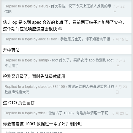
Replied to a topic by TieSg
首次发帖，说下今天上班被人推倒的事
7 月 22
›
日
情吧
估计 op 是吃到 apec 会议的 buff 了，看前两天帖子才加强了安检，
这个期间应急响应速度会很快 🐶
Replied to a topic by JackieTsien
手握屠龙宝刀，却不知道该干嘛
7 月 15 日
›
开中转站
Replied to a topic by sakujo
root 好久了，突然农行 app 检测到 root
7 月 2
›
日
不让用了
检测又升级了，暂时先降级就能用
Replied to a topic by qiaoqiao881100
做过后端的人来说说重构迁移
6 月 23
›
日
数据库难度大吗
这 CTO 真会画饼
Replied to a topic by wtcs
微信占了 100G，有啥办法清理一下呢
6 月 23 日
›
你要带着这 100G 数据过一辈子吗？删掉吧