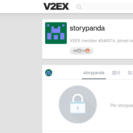
storypanda
V2EX member #246574, joined on
68
10
storypanda
提问
技
Per storypan