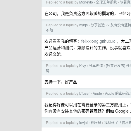
Replied to a topic by
Moneyto
全球工单系统
软著真
›
›
在公司，我是负责这方面软著的撰写的，已经习
Replied to a topic by
hylqs
分享创造
v 友有没有坚
›
›
不限
欢迎看看我的博客：
felixxiong.github.io
，大二开
产品运营和测试，兼顾设计的工作，没事就喜欢研究
欢迎交流。
Replied to a topic by
Kivy
分享创造
[独立开发者] 开发
›
›
码
支持一下，好产品
Replied to a topic by
LTuser
Apple
Apple 的密码管
›
›
我记得好像可以用在需要登录的第三方应用上，键
你有没有安装其他的密码管理器？例如 Google
Replied to a topic by
ievjai
程序员
我创建了「信息
›
›