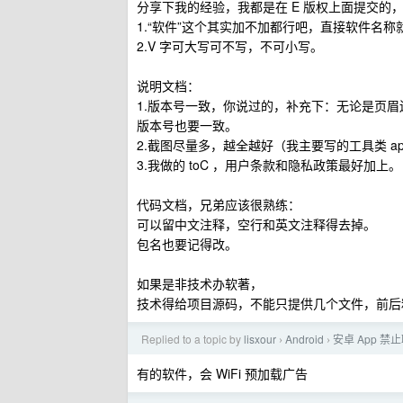
分享下我的经验，我都是在 E 版权上面提交的，
1.“软件”这个其实加不加都行吧，直接软件名称
2.V 字可大写可不写，不可小写。
说明文档：
1.版本号一致，你说过的，补充下：无论是页眉
版本号也要一致。
2.截图尽量多，越全越好（我主要写的工具类 a
3.我做的 toC ，用户条款和隐私政策最好加上。
代码文档，兄弟应该很熟练：
可以留中文注释，空行和英文注释得去掉。
包名也要记得改。
如果是非技术办软著，
技术得给项目源码，不能只提供几个文件，前后
Replied to a topic by
lisxour
Android
安卓 App 
›
›
有的软件，会 WiFi 预加载广告