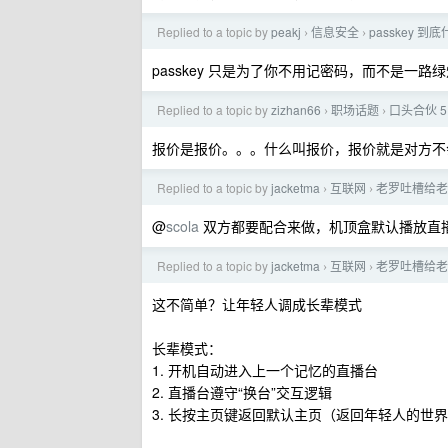
Replied to a topic by
peakj
信息安全
passkey 
›
›
passkey 只是为了你不用记密码，而不是一路
Replied to a topic by
zizhan66
职场话题
口头合伙 5
›
›
报价是报价。。。什么叫报价，报价就是对方不
Replied to a topic by
jacketma
互联网
老罗吐槽给老
›
›
@
scola
双方都要配合来做，机顶盒默认播放直播源
Replied to a topic by
jacketma
互联网
老罗吐槽给老
›
›
这不简单？让年轻人调成长辈模式
长辈模式：
1. 开机自动进入上一个记忆的直播台
2. 直播台遵守“换台”交互逻辑
3. 长按主页键返回默认主页（返回年轻人的世