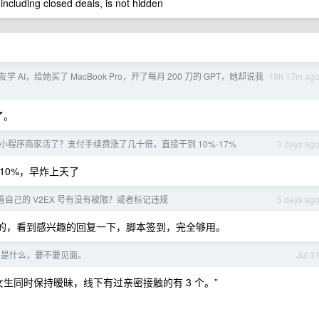
 including closed deals, is not hidden
学 AI，给她买了 MacBook Pro，开了每月 200 刀的 GPT，她却说我
19h 17m ag
了。
小程序商家活了？支付手续费涨了几十倍，直接干到 10%-17%
3 days ag
10%，早炸上天了
看自己的 V2EX 号有没有被限？或者标记违规
5 days ag
样的，看到感兴趣的回复一下，脚本签到，完全够用。
果是什么，要不要见面。
Jul 3
女生同时保持暧昧，线下有过亲密接触的有 3 个。”