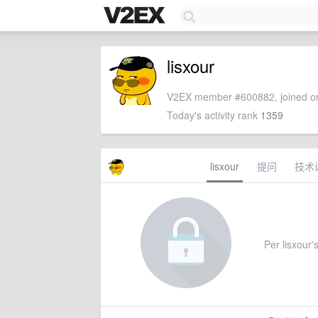
lisxour
V2EX member #600882, joined on
Today's activity rank
1359
lisxour
提问
技术
Per lisxour's