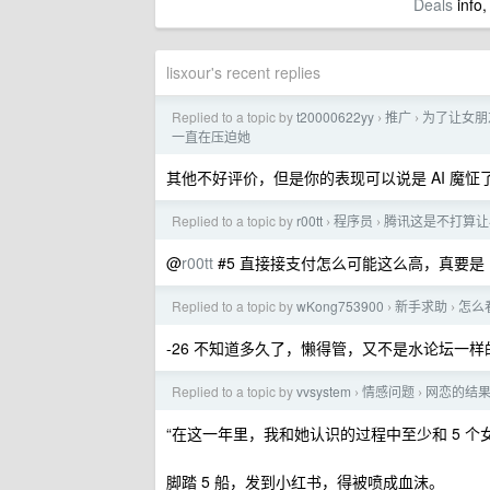
Deals
info,
lisxour's recent replies
Replied to a topic by
t20000622yy
推广
为了让女朋友
›
›
一直在压迫她
其他不好评价，但是你的表现可以说是 AI 魔怔
Replied to a topic by
r00tt
程序员
腾讯这是不打算让
›
›
@
r00tt
#5 直接接支付怎么可能这么高，真要是 
Replied to a topic by
wKong753900
新手求助
怎么
›
›
-26 不知道多久了，懒得管，又不是水论坛一
Replied to a topic by
vvsystem
情感问题
网恋的结
›
›
“在这一年里，我和她认识的过程中至少和 5 个
脚踏 5 船，发到小红书，得被喷成血沫。