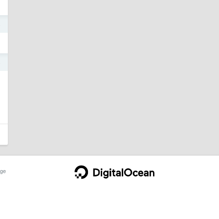
4
4
ge