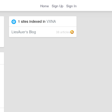
Home
Sign Up
Sign In
1 sites indexed in
VXNA
LiesAuer's Blog
38 articles