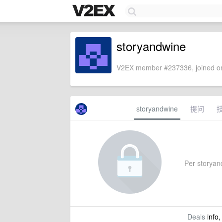
storyandwine
V2EX member #237336, joined on
storyandwine
提问
Per storyand
Deals
info,