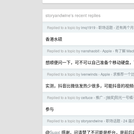
storyandwine's recent replies
Replied to a topic by
lmq1919
职场话题
还有两个月
›
›
香港水硕
Replied to a topic by
nanshaobit
Apple
有了解 Ma
›
›
想顺便问一下，可不可以自己准备个移动硬盘，
Replied to a topic by
ivenwinds
Apple
求推荐一个比微
›
›
实测，抖音比微信发热少很多，可能抖音的视频
Replied to a topic by
celtuce
推广
[抽奖]阳光一号橘子 
›
›
参与
Replied to a topic by
storyandwine
职场话题
24 届
›
›
@
Suaxi
感谢，问清楚了不可能是柜台，是前后