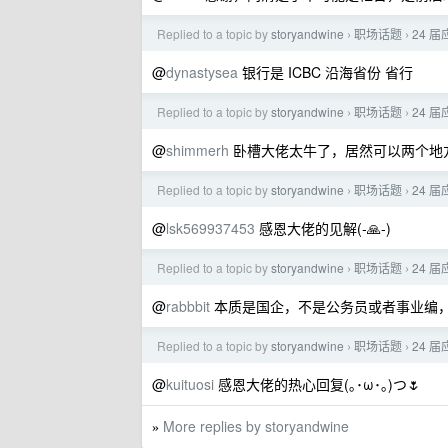
Replied to a topic by
storyandwine
职场话题
24 届
›
›
@
dynastysea
银行是 ICBC 沿海省份 省行
Replied to a topic by
storyandwine
职场话题
24 届
›
›
@
shimmerh
卧槽大佬太牛了，居然可以两个地
Replied to a topic by
storyandwine
职场话题
24 届
›
›
@
lsk569937453
感恩大佬的见解(-🙏-)
Replied to a topic by
storyandwine
职场话题
24 届
›
›
@
rabbbit
本质是国企，不是公务员或者事业编
Replied to a topic by
storyandwine
职场话题
24 届
›
›
@
kuituosi
感恩大佬的热心回复(｡･ω･｡)つ🌷
More replies by storyandwine
»