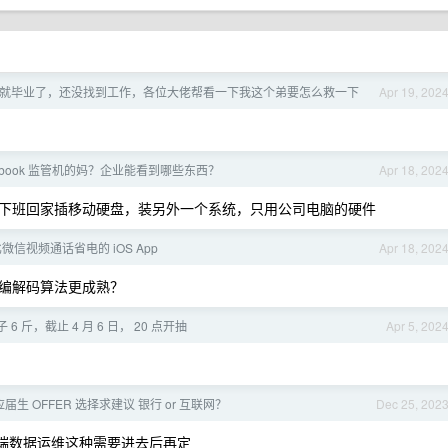
就毕业了，还没找到工作，各位大佬帮看一下我这个弟要怎么救一下
Apr 19, 202
cbook 监管机的妈？企业能看到哪些东西？
Apr 18, 202
下班回家插移动硬盘，装另外一个系统，只用公司电脑的硬件
信视频通话省电的 iOS App
Apr 18, 202
编解码算法更成熟？
6 斤，截止 4 月 6 日， 20 点开抽
Apr 5, 202
应届生 OFFER 选择求建议 银行 or 互联网？
Dec 25, 202
端数据运维这种需要进去后再定