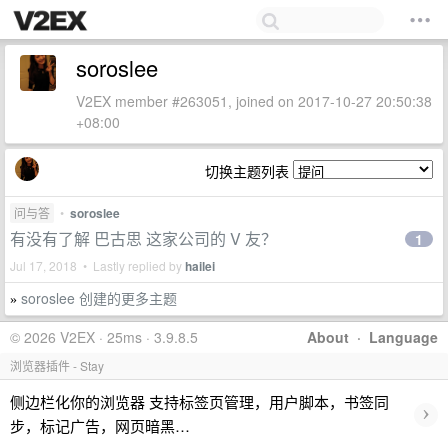
soroslee
V2EX member #263051, joined on 2017-10-27 20:50:38
+08:00
切换主题列表
问与答
•
soroslee
有没有了解 巴古思 这家公司的 V 友？
1
Jul 17, 2018 • Lastly replied by
hailei
soroslee 创建的更多主题
»
© 2026 V2EX · 25ms · 3.9.8.5
About
·
Language
浏览器插件 - Stay
侧边栏化你的浏览器 支持标签页管理，用户脚本，书签同
›
步，标记广告，网页暗黑…