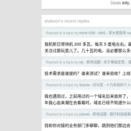
Deals
info,
shakoon's recent replies
Replied to a topic by
frank1256
NAS
求大佬指导 na
›
›
我机柜日常待机 200 多瓦，每天 5 度电
关注过那玩意儿了。几十瓦的电，没必要那么多
Replied to a topic by
sty
职场话题
关于事故定责，
›
›
技术需求是谁提的？谁来测试？谁来验收？上线
Replied to a topic by
Slarda
问与答
十几年前的个人
›
›
我也遇到过，之前用过的一个域名后来放弃了，
年我心血来潮在去看看时，域名已经不知道什么
Replied to a topic by
jzdxeb
职场话题
银行科技欲离
›
›
找和你对接的业务部门多聊聊，跳到他们那边去