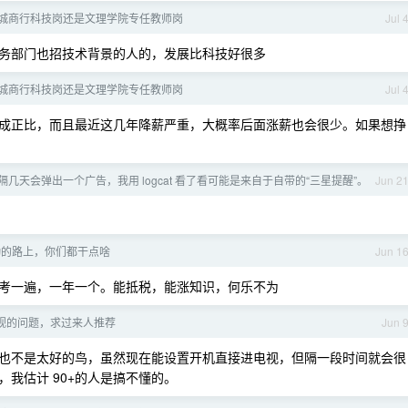
城商行科技岗还是文理学院专任教师岗
Jul 
务部门也招技术背景的人的，发展比科技好很多
城商行科技岗还是文理学院专任教师岗
Jul 
成正比，而且最近这几年降薪严重，大概率后面涨薪也会很少。如果想挣
几天会弹出一个广告，我用 logcat 看了看可能是来自于自带的“三星提醒”。
Jun 2
勤的路上，你们都干点啥
Jun 1
考一遍，一年一个。能抵税，能涨知识，何乐不为
视的问题，求过来人推荐
Jun 
 的机顶盒也不是太好的鸟，虽然现在能设置开机直接进电视，但隔一段时间就会很
我估计 90+的人是搞不懂的。