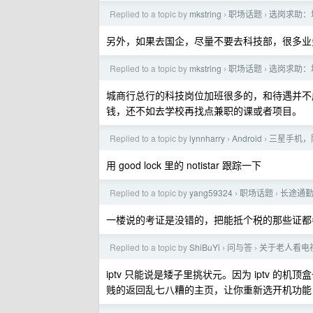
Replied to a topic by
mkstring
职场话题
选岗求助：
›
›
另外，如果去国企，尽量不要去科技部，很多业
Replied to a topic by
mkstring
职场话题
选岗求助：
›
›
城商行总行的科技岗位加班很多的，和待遇并不
钱，还不如去学校再找点兼职的课或者项目。
Replied to a topic by
lynnharry
Android
三星手机，隔
›
›
用 good lock 里的 notistar 跟踪一下
Replied to a topic by
yang59324
职场话题
长途通
›
›
一楼说的考证是没错的，把能抵个税的那些证都
Replied to a topic by
ShiBuYi
问与答
关于老人看电
›
›
iptv 只能说是矮子里挑状元。因为 iptv
贱的返回乱七八糟的主页，让你重新选开机功能，