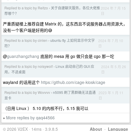
Replied to a topic by Reitzo
关于自建聊天服务，各位大佬推
2024 年 7 月 15
›
日
荐哪个？
严重质疑楼上推荐自建 Matrix 的，这东西且不说服务器占用资源大，
没有一个客户端是好用的😅
Replied to a topic by cinlen
ubuntu tty 上如何显示中文字
2024 年 7 月 10
›
日
符？
@
guanzhangzhang
底层的 mesa 用 go 做只会是 cgo 那一坨
Replied to a topic by noisywolf
Linux 启动自己的 GUI 应
2024 年 5 月 26
›
日
用，不进桌面
wayland 的话用这个
https://github.com/cage-kiosk/cage
Replied to a topic by Wovvvv
n5095 刷了黑群确无法直通
2023 年 1 月 11
›
日
显卡
（日用 Linux ） 5.10 的内核不行，5.15 我可以
More replies by qaq44566
»
© 2026 V2EX · 14ms · 3.9.8.5
About
·
Language