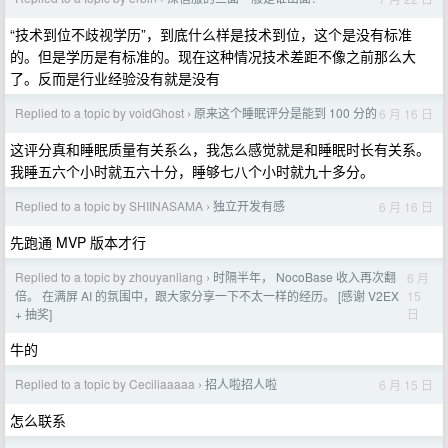
“技术到位不歧视学历”，到底什么样是技术到位，这个是没有标准
的。但是学历是有标准的。现在这种情况技术差距不像之前那么大
了。反而是行业经验没有就是没有
Replied to a topic by voidGhost
原来这个睡眠评分是能到 100 分的
6 月 16 日
›
这评分真和睡眠质量有关系么，我怎么感觉就是和睡眠时长有关系。
我睡五六个小时就五六十分，睡够七八个小时就九十多分。
Replied to a topic by SHIINASAMA
独立开发有感
6 月 16 日
›
先跑通 MVP 版本才行
Replied to a topic by zhouyanliang
时隔半年， NocoBase 收入再次翻
6 月
›
15
倍。 在满屏 AI 的氛围中，跟大家分享一下不太一样的经历。 [感谢 V2EX
日
+ 抽奖]
牛的
Replied to a topic by Ceciliaaaaa
招人啦招人啦
6 月 15 日
›
怎么联系