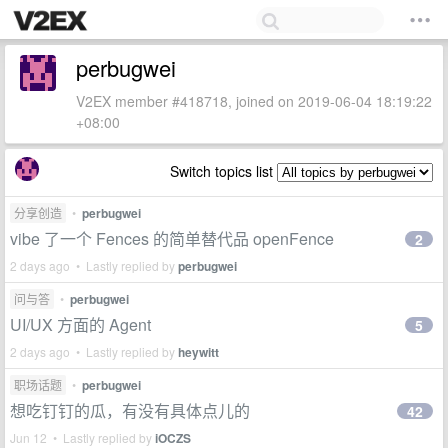
perbugwei
V2EX member #418718, joined on 2019-06-04 18:19:22
+08:00
Switch topics list
分享创造
•
perbugwei
vibe 了一个 Fences 的简单替代品 openFence
2
2 days ago • Lastly replied by
perbugwei
问与答
•
perbugwei
UI/UX 方面的 Agent
5
2 days ago • Lastly replied by
heywitt
职场话题
•
perbugwei
想吃钉钉的瓜，有没有具体点儿的
42
Jun 12 • Lastly replied by
iOCZS