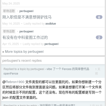
May 24, 2025
职场话题
•
perbugwei
刚入职但是不满意想骑驴找马
6
May 14, 2025 • Lastly replied by
asdblue
职场话题
•
perbugwei
有没有在中科星图工作过的
2
Apr 15, 2025 • Lastly replied by
perbugwei
More topics by perbugwei
»
perbugwei's recent replies
Replied to a topic by perbugwei
vibe 了一个 Fences 的简单替代品
1 天
›
前
openFence
@
Rebron1900
文件类型的都可以往里面托的，如果你想新建一个分
区然后将部分文件拖到里面是没问题。如果是想要打开某一个文件夹
的时候显示不同的配置，这个还没有。现在所有的配置都是写到一个
json 的配置文件里面的。
Replied to a topic by erbin
深信服的三面一般是谁出面？
7 月 22 日
›