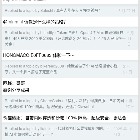
Replied to a topic by Satoshl
真有人能在大 A 挣到钱吗？
5 月 27 日
›
@
minmini
请教是什么样的策略？
Replied to a topic by bleedfly
Token 自由！ Opus 4.7 Max 推理强度自
5 月
›
11
由！ 498 兑换 2000 美金额度（评论就送＄ 20 额度）！ 0.25 人民币换一
日
美金！
HONGMACC-E0FF0683 体验一下～
Replied to a topic by bikeread2008
给我弟做了个 AI 信息聚合小程
2 月
›
27 日
序，从一个脚本搞成了完整产品
昵称：哥哥
感谢分享成果
Replied to a topic by CherryGods
「福利，新帖」懒猫微服：自带内网
1 月
›
27 日
穿透和沙箱 100% 隔离，超级安全，更适合 Clawdbot
懒猫微服：自带内网穿透和沙箱 100% 隔离，超级安全，更适合
Replied to a topic by liqinliqin
找对象为什么要找体制内的，四
2025 年 12
›
月 3 日
博 AI 小黄鸭做活动 50 元一个