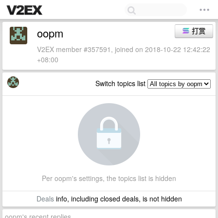
oopm
打赏
V2EX member #357591, joined on 2018-10-22 12:42:22
+08:00
Switch topics list
Per oopm's settings, the topics list is hidden
Deals
info, including closed deals, is not hidden
oopm's recent replies