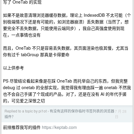
写了 OneTab 的实现
如果不是故意清理浏览器缓存数据，理论上 IndexedDB 不太可能（个
别极端情况下还是有可能的，如浏览器崩溃）丢失数据（当然了，想
要完全不丢失数据，只能使用云端同步），我自己高强度使用到现
在，一点事情也没有
而且，OneTab 不只是容易丢失数据，其页面渲染也极其慢，尤其当
你有过千 tabGroup 那真是卡得要命
以上供参考
PS 尽管结论看起来像是在踩 OneTab 而托举自己的东西，但我完整
debug 过 onetab 的全部实现，我觉得我有理由踩一遍 onetab 不然我
也不会自己手搓了个现成的产品，对了，还是在没有 AI 的年代手搓
的，可见爱之深恨之切
Replied to a topic by pi1ot
有没有这样的保存临时书签列表的浏览器
7 月 28
›
日
插件？
前排推荐我写的插件
https://keptab.com