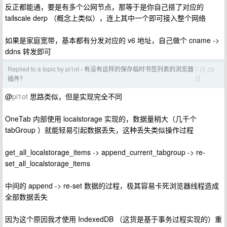
反正都能通，要是有多个公网节点，那等于是你自己搭了对应的
tailscale derp （概念上类似），连上其中一个即可接入整个网络
如果是家庭宽带，基本都有分发对应的 v6 地址，自己做个 cname ->
ddns 转发即可
Replied to a topic by pi1ot
有没有这样的保存临时书签列表的浏览器
7 月 29
›
日
插件？
@
pi1ot
思路类似，但是实现完全不同
OneTab 内部使用 localstorage 实现的，数据量稍大（几千个
tabGroup ）就能轻易引起数据丢失，这种丢失类似操作过程
get_all_localstorage_items -> append_current_tabgroup -> re-
set_all_localstorage_items
中间的 append -> re-set 数据的过程，极其容易卡死浏览器线程造成
全部数据丢失
因为这个原因我才使用 IndexedDB （这货是基于事务过程实现的）重