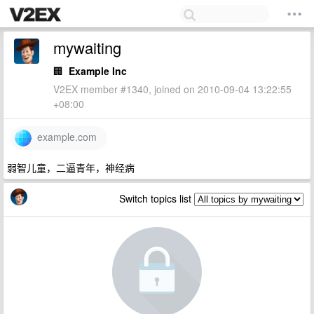
mywaiting
🏢
Example Inc
V2EX member #1340, joined on 2010-09-04 13:22:55
+08:00
example.com
弱智儿童，二逼青年，神经病
Switch topics list