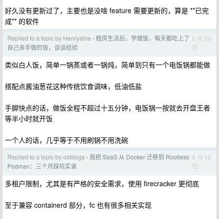
好久没有更新过了，主要也是没啥 feature 需要更新的，算是 **已完
成** 的软件
Replied to a topic by Henryable
租房生活后，学做饭，每天都吃上了
6 月 29
›
日
自己亲手做的饭，谈谈经验
类似白人饭，简单一锅蒸或者一锅炖，简单到只有一个电饭锅都能做
搭配点酱油葱花这种传统饮食调味，低油低盐
手脚快点的话，做饭全程不超过十五分钟，电饭锅一按就去开盘王者
等半小时就开饭
一个人的话，几乎等于不用刷锅不用洗碗
Replied to a topic by olddogs
我把 SaaS 从 Docker 迁移到 Rootless
6 月 19
›
日
Podman：三个月踩坑实录
多租户限制，尤其是有严格的安全需求，使用 firecracker 更彻底
至于兼容 containerd 部分，fc 也有很多相关实现