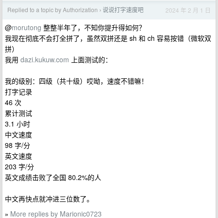
Replied to a topic by Authorization
说说打字速度吧
2024 年 2 月 1 日
›
@
morutong
整整半年了，不知你提升得如何？
我现在彻底不会打全拼了，虽然双拼还是 sh 和 ch 容易按错（微软双
拼）
我用
dazi.kukuw.com
上面测试的：
我的级别：四级（共十级）哎呦，速度不错嘛！
打字记录
46 次
累计测试
3.1 小时
中文速度
98 字/分
英文速度
203 字/分
英文成绩击败了全国 80.2%的人
中文再快点就冲进三位数了。
More replies by Marionic0723
»