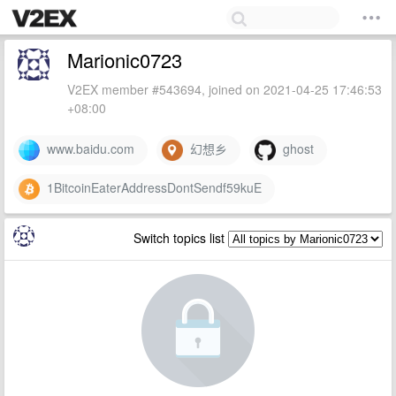
Marionic0723
V2EX member #543694, joined on 2021-04-25 17:46:53
+08:00
www.baidu.com
幻想乡
ghost
1BitcoinEaterAddressDontSendf59kuE
Switch topics list