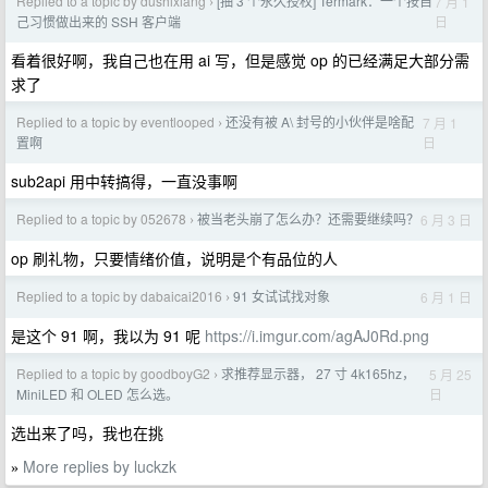
Replied to a topic by dushixiang
[抽 3 个永久授权] Termark：一个按自
7 月 1
›
日
己习惯做出来的 SSH 客户端
看着很好啊，我自己也在用 ai 写，但是感觉 op 的已经满足大部分需
求了
Replied to a topic by eventlooped
还没有被 A\ 封号的小伙伴是啥配
7 月 1
›
日
置啊
sub2api 用中转搞得，一直没事啊
Replied to a topic by 052678
被当老头崩了怎么办？还需要继续吗？
6 月 3 日
›
op 刷礼物，只要情绪价值，说明是个有品位的人
Replied to a topic by dabaicai2016
91 女试试找对象
6 月 1 日
›
是这个 91 啊，我以为 91 呢
https://i.imgur.com/agAJ0Rd.png
Replied to a topic by goodboyG2
求推荐显示器， 27 寸 4k165hz，
5 月 25
›
日
MiniLED 和 OLED 怎么选。
选出来了吗，我也在挑
More replies by luckzk
»