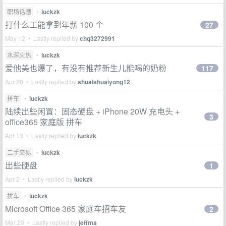
职场话题
•
luckzk
打什么工能拿到年薪 100 个
27
May 12 • Lastly replied by
chq3272991
水深火热
•
luckzk
爱他美也爆了，有没有推荐新生儿能喝的奶粉
117
Apr 20 • Lastly replied by
shuaishuaiyong12
拼车
•
luckzk
陆续出些闲置：固态硬盘 + iPhone 20W 充电头 +
3
office365 家庭版 拼车
Apr 13 • Lastly replied by
luckzk
二手交易
•
luckzk
出些硬盘
1
Apr 2 • Lastly replied by
luckzk
拼车
•
luckzk
Microsoft Office 365 家庭车招车友
2
Mar 29 • Lastly replied by
jeffma