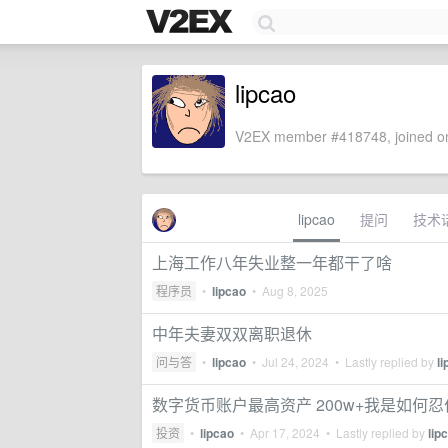
lipcao
V2EX member #418748, joined on
lipcao
提问
技术
上海工作八年失业整一年都干了啥
程序员
•
lipcao
•
Aug 8, 2025
中年夫妻双双离职退休
问与答
•
lipcao
•
Jul 24, 2024
• Lastly replied by
l
数字货币账户最高资产 200w+我是如何
投资
•
lipcao
•
Apr 17, 2024
• Lastly replied by
lip