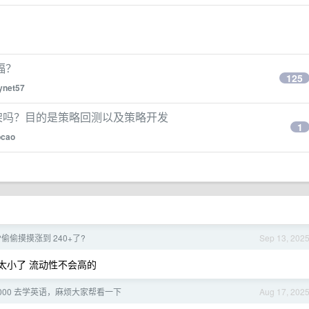
福？
125
ynet57
框架吗？目的是策略回测以及策略开发
1
pcao
况?偷偷摸摸涨到 240+了?
Sep 13, 202
户存量太小了 流动性不会高的
000 去学英语，麻烦大家帮看一下
Aug 17, 202