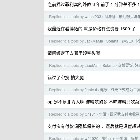
之前找过菲利宾的外教 3 年前了 1 分钟差不多 
Replied to a topic by
woshi233
问与答
最近想买洗
›
›
我最近在看博拓的 就是价格有点贵要 1600 了
Replied to a topic by
JackMaMa
Solana
$V2EX 
›
›
请问绑定了去哪里领空头哦
Replied to a topic by
LiaoMatt
Solana
赛博要饭, 好
›
›
错过了空投 拍大腿
Replied to a topic by
finalcut
健康
昨天正式成为三高
›
›
op 是不是北方人啊 淀粉吃的多 不吃淀粉只吃
Replied to a topic by
Cris81
生活
说说我支付宝收款
›
›
支付宝有付款吗隐私保护的 ，然后就是设置超过 
Replied to a topic by
w21020
旅行
五一出游目标地
›
›