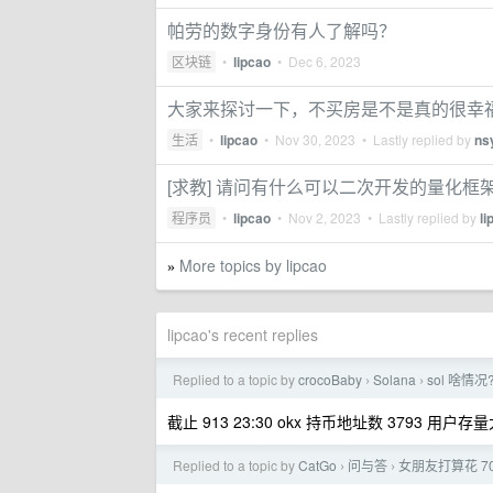
帕劳的数字身份有人了解吗？
区块链
•
lipcao
•
Dec 6, 2023
大家来探讨一下，不买房是不是真的很幸
生活
•
lipcao
•
Nov 30, 2023
• Lastly replied by
ns
[求教] 请问有什么可以二次开发的量化
程序员
•
lipcao
•
Nov 2, 2023
• Lastly replied by
li
More topics by lipcao
»
lipcao's recent replies
Replied to a topic by
crocoBaby
Solana
sol 啥情
›
›
截止 913 23:30 okx 持币地址数 3793 用
Replied to a topic by
CatGo
问与答
女朋友打算花 7
›
›