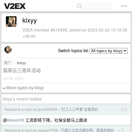
klxyy
V2EX member #615495, joined on 2023-02-22 15:18:38
+08:00
Switch topics list
推广
•
klxyy
狐蒂云三周年活动
Oct 23, 2025
More topics by klxyy
»
klxyy's recent replies
Replied to a topic by jerry933900
“打工人三件套”全面涨价
1 天前
›
@
steve009
工资即将下降，社保全额马上跟进
Replied to a topic by seagull7558
已婚人士给点建议吧，我真的很纠
4 天
›