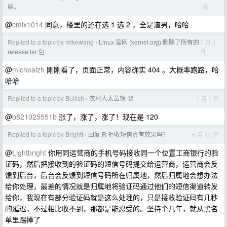
前
结。
@
cmlx1014
同意，楼里的还在选 1 选 2 ，全是渣男，哈哈
Replied to a topic by mikewang
Linux 官网 (kernel.org) 删除了所有的
7 月 3
›
日
release tar 包
@
michealzh
刚刚看了，页面正常，内容确实 404 。大概率跑路，哈
哈哈
Replied to a topic by Bullish
农村人太苦辣 🥵
7 月 1 日
›
@
b821025551b
涨了，涨了，涨了！现在是 120
Replied to a topic by Brightt
回复 R 拒收短信真有效果吗？
6 月 10 日
›
@
Lightbright
你用同运营商的手机号码接收同一个位置工商银行的验
证码，然后把接收到的验证码的短信号码提交给运营商，运营商会反
馈到后台，后台会反馈到短信号码所在归属地，然后归属地会想办法
给你处理，最差的情况就是归属地将验证码通过他们的短信渠道转发
给你，我现在有部分验证码就是这么处理的，只是接收验证码有几秒
的延迟，不过相比收不到，那都是能忍受的。坚持个几年，就从黑名
单里踢掉了