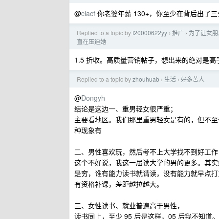
@
clacf
你老婆年薪 130+，你至少在背后出了
Replied to a topic by
t20000622yy
推广
为了让女朋友
›
›
直在压迫她
1.5 折收。高质量营销帖子，想出来的绝对是高
Replied to a topic by
zhouhuab
生活
好多苦人
›
›
@
Dongyh
结论是这边一、重男轻女很严重；
主要看地区。我们那里重男轻女是有的，但不至
种现象有
二、男性喜欢玩，然后考不上大学找不到好工作
这个不好说，我这一届读大学的男的更多。其实
是穷，谁有能力读书就请读，没有能力就早点打
有资格补课，差距越拉越大。
三、女性读书、就业普遍高于男性，
读书同上，至少 95 后是这样，05 后我不知道。