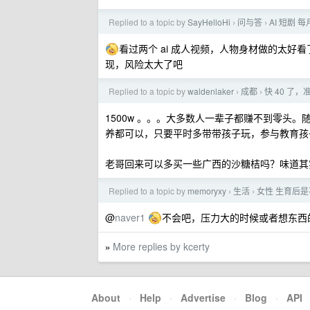
Replied to a topic by
SayHelloHi
问与答
AI 短剧 
›
›
看过两个 ai 成人视频，人物身材做的太
现，风险太大了吧
Replied to a topic by
waldenlaker
成都
快 40 了
›
›
1500w 。。。大多数人一辈子都赚不到零头
养都可以，只要平时多带带孩子玩，参与教育孩
老哥回来可以多买一些广西的沙糖桔吗？味道其
Replied to a topic by
memoryxy
生活
女性 生育后
›
›
@
naver1
不会吧，压力大的时候或者想东西
More replies by kcerty
»
About
·
Help
·
Advertise
·
Blog
·
API