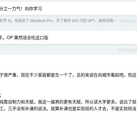
三分之一力气！向你学习
学 AI，给她买了 MacBook Pro，开了每月 200 刀的 GPT，她却说我一
3 days ag
手。OP 果然适合吃这口饭
5 days ag
于很严重，现在不少家庭都是生一个了，总的来说在向城市看起吧。但这
；
纯靠自制力和天赋，我这一届男的更有天赋，所以读大学更多。说白了就
工，几乎没有补课的说法。就算补课也是实验班的人才去，不是实验班没