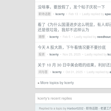
没啥事，要放假了，发个帖子庆祝一下
职场话题
•
kcerty
•
Feb 13
• Lastly replied by
spa
看了《为什么国漫进步这么明显，有人却
还是很垃圾，我却不这样认为
随想
•
kcerty
•
Feb 5
• Lastly replied by
needhour
今天 A 股大跌，下午看情况要不要抄底
投资
•
kcerty
•
Nov 25, 2025
• Lastly replied by
kc
关于 10 月 30 日中美会晤的结果，利好
问与答
•
kcerty
•
Oct 31, 2025
• Lastly replied by
More topics by kcerty
»
kcerty's recent replies
Replied to a topic by
Harbor0202
职场话题
老婆工
›
›