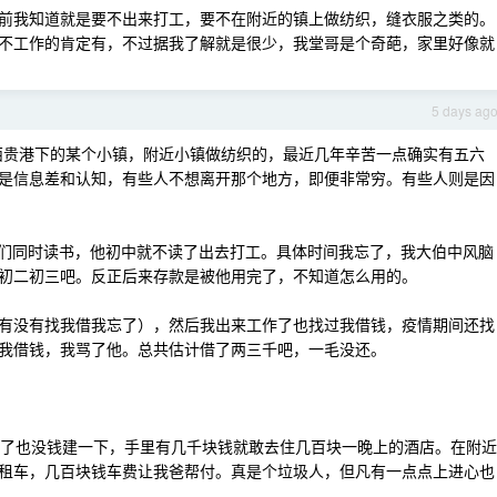
前我知道就是要不出来打工，要不在附近的镇上做纺织，缝衣服之类的。
不工作的肯定有，不过据我了解就是很少，我堂哥是个奇葩，家里好像就
5 days ag
西贵港下的某个小镇，附近小镇做纺织的，最近几年辛苦一点确实有五六
是信息差和认知，有些人不想离开那个地方，即便非常穷。有些人则是因
，我们同时读书，他初中就不读了出去打工。具体时间我忘了，我大伯中风脑
初二初三吧。反正后来存款是被他用完了，不知道怎么用的。
有没有找我借我忘了），然后我出来工作了也找过我借钱，疫情期间还找
我借钱，我骂了他。总共估计借了两三千吧，一毛没还。
要塌了也没钱建一下，手里有几千块钱就敢去住几百块一晚上的酒店。在附近
租车，几百块钱车费让我爸帮付。真是个垃圾人，但凡有一点点上进心也