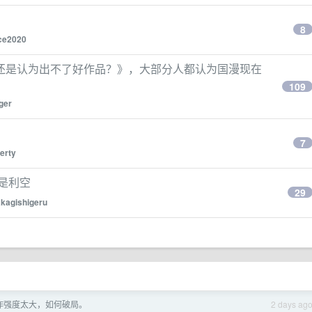
8
ce2020
还是认为出不了好作品？》，大部分人都认为国漫现在
109
ger
7
erty
还是利空
29
akagishigeru
作强度太大，如何破局。
2 days ag