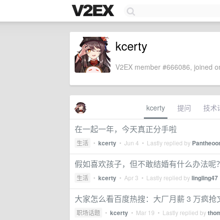
kcerty
V2EX member #666086, joined on
kcerty
提问
技术
在一起一年，今天真正分手啦
生活
•
kcerty
•
Jun 4
• Lastly replied by
Pantheoo
假如喜欢孩子，但不敢结婚有什么办法呢
生活
•
kcerty
•
Apr 3
• Lastly replied by
lingling47
大家怎么看百度热搜：大厂月薪 3 万疯抢
职场话题
•
kcerty
•
Mar 19
• Lastly replied by
tho