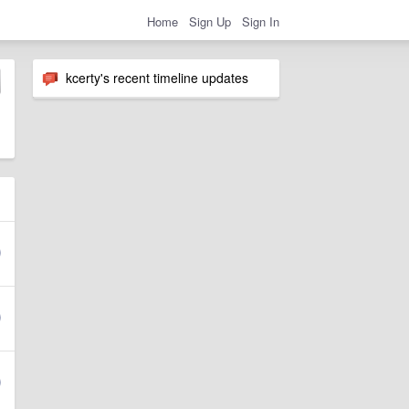
Home
Sign Up
Sign In
kcerty's recent timeline updates