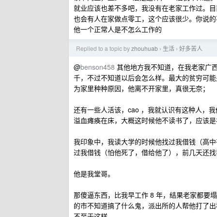
就业应该也差不多吧，我没有在老家工作过。目
也会有人在家做点零工，这个应该很少。你说的
他一个正常人是不怎么工作的
Replied to a topic by
zhouhuab
生活
好多苦人
›
›
@
benson458
其他地方我不知道，在我老家广
千，不过不知道以后会怎么样。最大的贫穷可能
为家里种种原因，他离不开家里，真很无奈；
还有一些人活该，cao ，我就认识有这种人
溢血瘫痪在床，大概这时候他不读书了，应该是
我印象中，我读大学的时候他找过我借钱（高中
过我借钱（怕他死了，借给他了），前几天还找
他是我堂哥。
那傻逼东西，比我早工作 8 年，结果老家都
的市不知道搞了什么鬼，派出所的人帮他打了出
不至于这样。