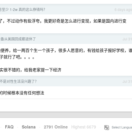
每月至少 1-2w 真的这么挣钱吗？
6 days ag
好看了，不过动作有些浮夸。我更好奇是怎么进行变现，如果是国内进行变
，准备从美国回成都退休了
Jul 3
。随便养，给一两百个生一个孩子，很多人愿意的，有钱给孩子报好学校，
子就行了吧。。。。
实很不错的，给我老家提一下经济
是不是对性生活没兴趣了？
Jul 3
的时候根本没有任何想法
·
FAQ
·
Solana
·
2791 Online
Highest 6679
·
Select Langua