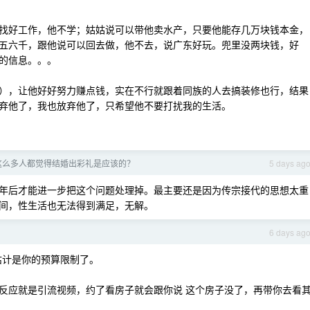
找好工作，他不学；姑姑说可以带他卖水产，只要他能存几万块钱本金，
五六千，跟他说可以回去做，他不去，说广东好玩。兜里没两块钱，好
的信息。。。
），让他好好努力赚点钱，实在不行就跟着同族的人去搞装修也行，结果
弃他了，我也放弃他了，只希望他不要打扰我的生活。
有这么多人都觉得结婚出彩礼是应该的？
5 days ag
年后才能进一步把这个问题处理掉。最主要还是因为传宗接代的思想太重
间，性生活也无法得到满足，无解。
6 days ag
估计是你的预算限制了。
反应就是引流视频，约了看房子就会跟你说 这个房子没了，再带你去看