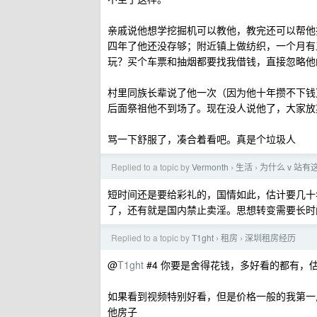
亲戚说他想学挖掘机可以教他，教完还可以帮他
四年了他还没存够；附近镇上做纺织，一个月有
玩？买个车票和抽烟都要找我借钱，直接忽略他
村里同族长辈说了他一次（因为他十年攒不下钱
后面祭祖他不到场了。现在没人说他了，大家放
骂一下舒服了，凑合着看吧。真是个垃圾人
Replied to a topic by
Vermonth
生活
为什么 v 站
›
›
短时间还是要给彩礼的，国情如此，估计要几十
了，还有就是国内禁止卖淫。思想转变需要长时
Replied to a topic by
T1ght
租房
深圳租房经历
›
›
@
T1ght
#4 你要是舍得花钱，多好看的都有，
如果看到视频特别好看，但是价格一般的我第一
他房子