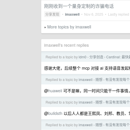
刚刚收到一个量身定制的诈骗电话
分享发现
•
imaxwell
•
Nov 6, 2025
• Lastly replied
More topics by imaxwell
»
imaxwell's recent replies
Replied to a topic by
ldm0
分享创造
Cardinal:
›
›
感谢大佬，后续整个 mcp 对接 ai 支持语音发
Replied to a topic by
imaxwell
随想
有没有发现每个
›
›
@
huaweii
可不是嘛，同一时间只能干一件事情
Replied to a topic by
imaxwell
随想
有没有发现每个
›
›
@
buildsth
以后人人都是王熙凤、刘邦、教员、
Replied to a topic by
imaxwell
随想
有没有发现每个
›
›