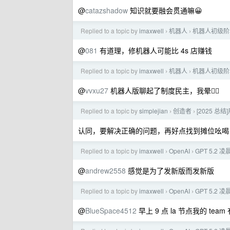
@
catazshadow
知识就要融会贯通嘛😀
Replied to a topic by
imaxwell
机器人
机器人初级阶
›
›
@
081
有道理，修机器人可能比 4s 店赚钱
Replied to a topic by
imaxwell
机器人
机器人初级阶
›
›
@
vvxu27
机器人版聊起了制度民主，我晕😵‍💫
Replied to a topic by
simplejian
创造者
[2025 总结
›
›
认同，要解决正确的问题，再好点找到摊位吆喝
Replied to a topic by
imaxwell
OpenAI
GPT 5.2
›
›
@
andrew2558
感觉是为了发新版而发新版
Replied to a topic by
imaxwell
OpenAI
GPT 5.2
›
›
@
BlueSpace4512
早上 9 点 la 节点我的 team 有