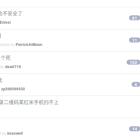
也不安全了
61
Enivel
月
11
eplied by
PatrickAtMoon
是个死
102
 by
dsw0719
化
6
y
zp396099430
登录二维码某红米手机扫不上
14
ed by
imaxwell