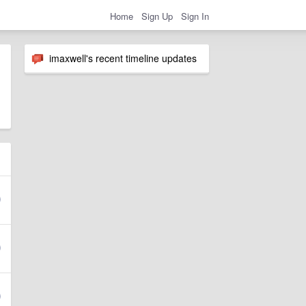
Home
Sign Up
Sign In
imaxwell's recent timeline updates