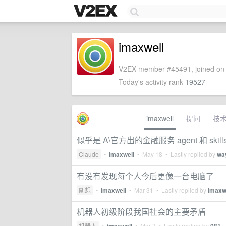
imaxwell
V2EX member #45491, joined on 
Today's activity rank
19527
imaxwell
提问
技
似乎是 A\官方出的金融服务 agent 和 skill
Claude
•
imaxwell
•
May 18
• Lastly replied by
wa
有没有发现每个人今后更像一台电脑了
随想
•
imaxwell
•
Mar 31
• Lastly replied by
imaxw
机器人初级阶段我国社会的主要矛盾
机器人
•
•
Mar 3
• Lastly replied by