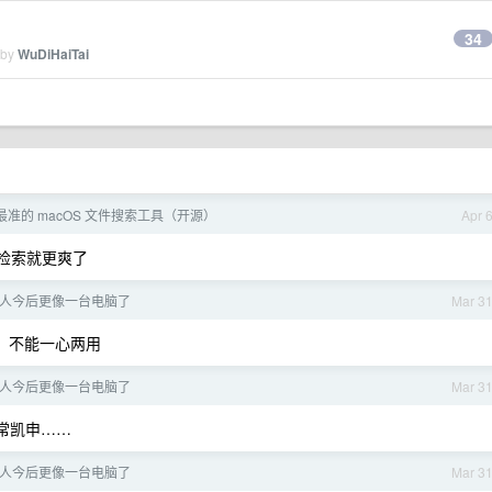
34
 by
WuDiHaiTai
 最快最准的 macOS 文件搜索工具（开源）
Apr 
起检索就更爽了
人今后更像一台电脑了
Mar 3
，不能一心两用
人今后更像一台电脑了
Mar 3
常凯申……
人今后更像一台电脑了
Mar 3