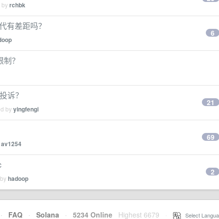
d by
rchbk
 8 代有差距吗？
6
doop
限制？
何投诉？
21
ed by
yingfengi
69
y
av1254
c
2
 by
hadoop
·
FAQ
·
Solana
·
5234 Online
Highest 6679
·
Select Langua