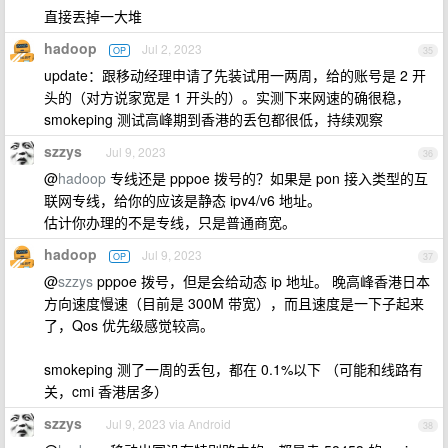
直接丟掉一大堆
hadoop
Jul 2, 2023
OP
35
update：跟移动经理申请了先装试用一两周，给的账号是 2 开
头的（对方说家宽是 1 开头的）。实测下来网速的确很稳，
smokeping 测试高峰期到香港的丢包都很低，持续观察
szzys
Jul 9, 2023
36
@
hadoop
专线还是 pppoe 拨号的？如果是 pon 接入类型的互
联网专线，给你的应该是静态 ipv4/v6 地址。
估计你办理的不是专线，只是普通商宽。
hadoop
Jul 9, 2023
OP
37
@
szzys
pppoe 拨号，但是会给动态 ip 地址。 晚高峰香港日本
方向速度慢速（目前是 300M 带宽），而且速度是一下子起来
了，Qos 优先级感觉较高。
smokeping 测了一周的丢包，都在 0.1%以下 （可能和线路有
关，cmi 香港居多）
szzys
Jul 9, 2023 via Android
38