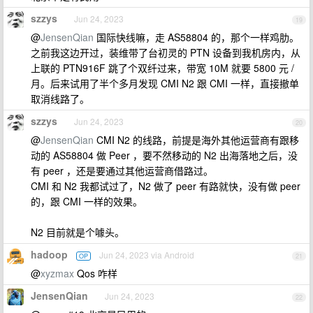
szzys
Jun 24, 2023
19
@
JensenQian
国际快线嘛，走 AS58804 的，那个一样鸡肋。
之前我这边开过，装维带了台初灵的 PTN 设备到我机房内，从
上联的 PTN916F 跳了个双纤过来，带宽 10M 就要 5800 元 /
月。后来试用了半个多月发现 CMI N2 跟 CMI 一样，直接撤单
取消线路了。
szzys
Jun 24, 2023
20
@
JensenQian
CMI N2 的线路，前提是海外其他运营商有跟移
动的 AS58804 做 Peer ，要不然移动的 N2 出海落地之后，没
有 peer ，还是要通过其他运营商借路过。
CMI 和 N2 我都试过了，N2 做了 peer 有路就快，没有做 peer
的，跟 CMI 一样的效果。
N2 目前就是个噱头。
hadoop
Jun 24, 2023 via Android
OP
21
@
xyzmax
Qos 咋样
JensenQian
Jun 24, 2023
22