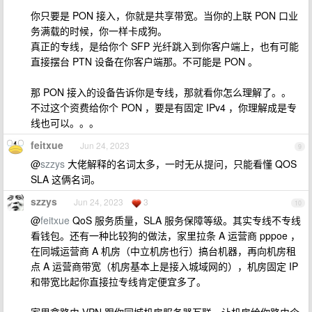
你只要是 PON 接入，你就是共享带宽。当你的上联 PON 口业
务满载的时候，你一样卡成狗。
真正的专线，是给你个 SFP 光纤跳入到你客户端上，也有可能
直接摆台 PTN 设备在你客户端那。不可能是 PON 。
那 PON 接入的设备告诉你是专线，那就看你怎么理解了。。
不过这个资费给你个 PON ，要是有固定 IPv4 ，你理解成是专
线也可以。。。
feitxue
Jun 24, 2023
9
@
szzys
大佬解释的名词太多，一时无从提问，只能看懂 QOS
SLA 这俩名词。
szzys
Jun 24, 2023
3
10
@
feitxue
QoS 服务质量，SLA 服务保障等级。其实专线不专线
看钱包。还有一种比较狗的做法，家里拉条 A 运营商 pppoe ，
在同城运营商 A 机房（中立机房也行）搞台机器，再向机房租
点 A 运营商带宽（机房基本上是接入城域网的），机房固定 IP
和带宽比起你直接拉专线肯定便宜多了。