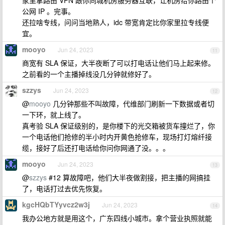
家里拿路由 VPN 跟你同城机房服务器互联，让机房给你路由个
公网 IP 。完事。
还拉啥专线，问问当地熟人，idc 带宽肯定比你家里拉专线便
宜。
mooyo
Jun 24, 2023
11
商宽有 SLA 保证，大半夜断了可以打电话让他们马上起来修。
之前看的一个主播掉线没几分钟就修好了。
szzys
Jun 24, 2023
12
@
mooyo
几分钟那些不叫故障，代维部门刷新一下数据或者切
一下环，就上线了。
真考验 SLA 保证级别的，是你楼下的光交箱被货车撞烂了，你
一个电话他们抢修的半小时内开黄色抢修车，现场打灯熔纤接
缆，接好了后还打电话给你问你网通了没。。。
mooyo
Jun 24, 2023
13
@
szzys
#12 算故障吧，他们大半夜做割接，把主播的网搞挂
了，电话打过去优先恢复。
kgcHQbTYyvcz2w3j
Jun 24, 2023
14
我办公地方就是用这个，广东四线小城市。拿个营业执照就能