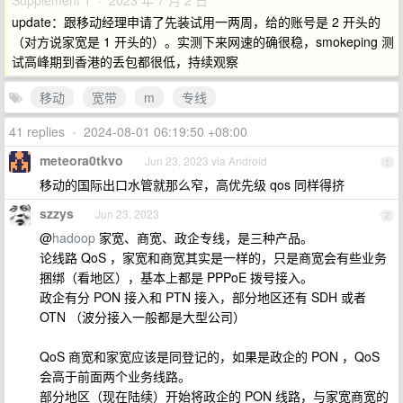
Supplement 1 · 2023 年 7 月 2 日
update：跟移动经理申请了先装试用一两周，给的账号是 2 开头的
（对方说家宽是 1 开头的）。实测下来网速的确很稳，smokeping 测
试高峰期到香港的丢包都很低，持续观察
移动
宽带
m
专线
41 replies
•
2024-08-01 06:19:50 +08:00
meteora0tkvo
Jun 23, 2023 via Android
1
移动的国际出口水管就那么窄，高优先级 qos 同样得挤
szzys
Jun 23, 2023
2
@
hadoop
家宽、商宽、政企专线，是三种产品。
论线路 QoS ，家宽和商宽其实是一样的，只是商宽会有些业务
捆绑（看地区），基本上都是 PPPoE 拨号接入。
政企有分 PON 接入和 PTN 接入，部分地区还有 SDH 或者
OTN （波分接入一般都是大型公司）
QoS 商宽和家宽应该是同登记的，如果是政企的 PON ，QoS
会高于前面两个业务线路。
部分地区（现在陆续）开始将政企的 PON 线路，与家宽商宽的