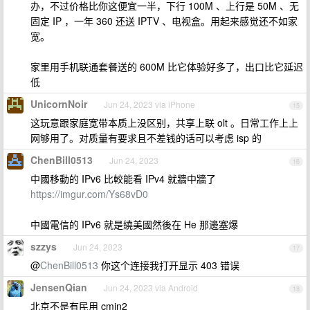
办，不过价格比你这便宜一半，下行 100M 、上行是 50M 、无
固定 IP ，一年 360 还送 IPTV 、电视盒。用起来感觉还不如家
宽。
家里用手机联通套餐送的 600M 比它体验好多了，出口比它延迟
低
UnicornNoir
Jun 24, 2023 via iPhone
15
这玩意跟家庭宽带本质上没区别，共享上联 olt 。日常工作上上
网够用了。对质量有要求且不差钱的话可以考虑 isp 的
ChenBill0513
Jun 24, 2023
16
中國移動的 IPv6 比較能看 IPv4 就牆中牆了
https://imgur.com/Ys68vD0
中國電信的 IPv6 就是繞美國然後在 He 那邊塞爆
szzys
Jun 24, 2023
17
@
ChenBill0513
你这个连接我打开显示 403 错误
JensenQian
Jun 24, 2023 via Android
18
北京不是有民用 cmin2