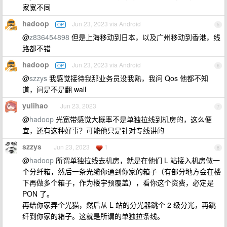
家宽不同
hadoop
Jun 23, 2023 via Android
OP
5
@
z836454898
但是上海移动到日本，以及广州移动到香港，线
路都不错
hadoop
Jun 23, 2023 via Android
OP
6
@
szzys
我感觉接待我那业务员没我熟，我问 Qos 他都不知
道，问是不是翻 wall
yulihao
Jun 23, 2023
7
@
hadoop
光宽带感觉大概率不是单独拉线到机房的，这么便
宜，还有这种好事？可能他只是针对专线讲的
szzys
Jun 23, 2023
1
8
@
hadoop
所谓单独拉线去机房，就是在他们 L 站接入机房做一
个分纤箱，然后一条光缆你通到你家的箱子（有部分地方会在楼
下再做多个箱子，作为楼宇预覆盖），看你这个资费，必定是
PON 了。
再给你家弄个光猫，然后从 L 站的分光器跳个 2 级分光，再跳
纤到你家的箱子。这就是所谓的单独拉条线。