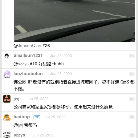
@
JensenQian
#26
Smallsun1231
Jun 25, 2023
28
@
szzys
#10 好思路~hhhh
laozhoubuluo
Jun 25, 2023
29
连公网 IP 都没有的就别指着直接进城域网了，搞不好连 QoS 都
不做。
jwj
Jun 25, 2023
30
公司商宽和家里家宽都是移动，使用起来没什么感觉
hadoop
Jun 25, 2023
OP
31
@
jwj
帝都吗
szzys
Jun 25, 2023
32