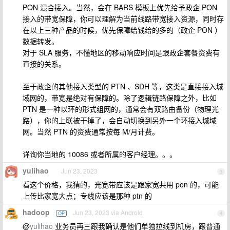
PON 混合接入。当然，会在 BARS 模板上优先给予政企 PON
接入的带宽保障，你可以理解为当前线路带宽接入资源，同时存
在以上三种产品的时候，优先保障给钱给的多的（政企 PON ）
数据转发。
对于 SLA 服务，不懂地区的移动响应时间是跟政企套餐资费有
直接的关系。
至于政企的其他接入类型的 PTN 、SDH 等，这类是直接接入城
域网的，带宽是绝对有保障的。除了逻辑链路保障之外，比如
PTN 是一种以环的形式组网的，通常会有双路由备份（物理光
路），你的上联被干掉了，会自动切换到另外一个环接入城域
网。当然 PTN 的资费通常按每 M/月计费。
详询你当地的 10086 或者所属的客户经理。。。
yulihao
Jun 23, 2023
3
看这个价格，我猜的，光宽带应该是跟家宽共用 pon 的，可能
上传比家宽大点；专线应该是那种 ptn 的
hadoop
Jun 23, 2023 via Android
OP
4
@
yulihao
业务员再三跟我确认是他们单独拉线到机房，跟普通