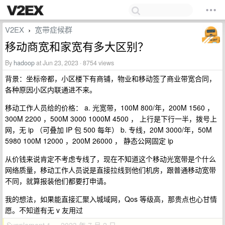
V2EX
宽带症候群
›
移动商宽和家宽有多大区别？
By
hadoop
at Jun 23, 2023 · 8754 views
背景：坐标帝都，小区楼下有商铺，物业和移动签了商业带宽合同，
各种原因小区内联通进不来。
移动工作人员给的价格： a. 光宽带，100M 800/年，200M 1560 ，
300M 2200 ，500M 3000 1000M 4500 ， 上行是下行一半，拨号上
网，无 ip （可叠加 IP 包 500 每年） b. 专线，20M 3000/年，50M
5980 100M 12000 ，200M 26000 ， 静态公网固定 ip
从价钱来说肯定不考虑专线了，现在不知道这个移动光宽带是个什么
网络质量，移动工作人员说是直接拉线到他们机房，跟普通移动宽带
不同，就算报装他们都要打申请。
我的想法，如果能直接汇聚入城域网，Qos 等级高，那贵点也心甘情
愿。不知道有无 v 友用过