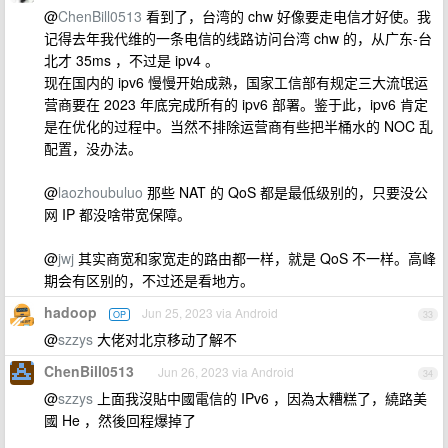
@
ChenBill0513
看到了，台湾的 chw 好像要走电信才好使。我
记得去年我代维的一条电信的线路访问台湾 chw 的，从广东-台
北才 35ms ，不过是 ipv4 。
现在国内的 ipv6 慢慢开始成熟，国家工信部有规定三大流氓运
营商要在 2023 年底完成所有的 ipv6 部署。鉴于此，ipv6 肯定
是在优化的过程中。当然不排除运营商有些把半桶水的 NOC 乱
配置，没办法。
@
laozhoubuluo
那些 NAT 的 QoS 都是最低级别的，只要没公
网 IP 都没啥带宽保障。
@
jwj
其实商宽和家宽走的路由都一样，就是 QoS 不一样。高峰
期会有区别的，不过还是看地方。
hadoop
Jun 25, 2023 via Android
OP
33
@
szzys
大佬对北京移动了解不
ChenBill0513
Jun 26, 2023 via Android
34
@
szzys
上面我沒貼中國電信的 IPv6 ，因為太糟糕了，繞路美
國 He ，然後回程爆掉了