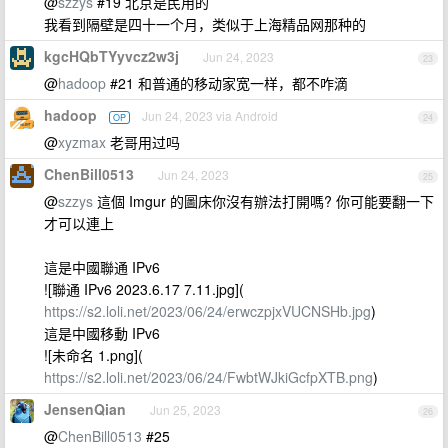
@
szzys
#19 北京是民用的
我看到隔壁是四十一个月，类似于上海精品网那种的
kgcHQbTYyvcz2w3j
Jun 24, 2023
23
@
hadoop
#21 和普通的移动家宽一样，都不咋滴
hadoop
Jun 24, 2023 via Android
OP
24
@
xyzmax
老哥用过吗
ChenBill0513
Jun 24, 2023
25
@
szzys
這個 Imgur 的圖床你沒有辦法打開嗎? 你可能要翻一下
才可以連上
這是中國聯通 IPv6
![聯通 IPv6 2023.6.17 7.11.jpg](
https://s2.loli.net/2023/06/24/erwczpjxVUCNSHb.jpg
)
這是中國移動 IPv6
![未命名 1.png](
https://s2.loli.net/2023/06/24/FwbtWJkiGcfpXTB.png
)
JensenQian
Jun 25, 2023
26
@
ChenBill0513
#25