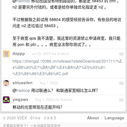
@
hadoop
移动出国没有特别路由的，都是走 58453 的 cmi ，
n2 是要另外付钱的，或者是给你单独优化指定走 n2 。
不过根据我之前试用 58804 的感受经验告诉你，有些目的地访
问走 n2 还垃圾过 58453 。
至于商宽 qos 我不清楚，我这里的资源禁止申请商宽，我只能
用 pon 和 ptn 。。。商宽没法帮你测试了。。
dxppp
Jul 29, 2023 via Android
39
https://zhengqi.10086.cn/release/relateDownload/201711/%E
4%B8%93%E7%BA%BF%E4%BA%A7%E5%93%81-
%E5%88%86%E5%86%8C.pdf
siriussilen
Aug 7, 2023
40
@
hadoop
用过联通么？ 和联通家宽相比怎么样？
ymgswx
Aug 1, 2024 via Android
41
移动的光宽带现在还能开吗？
© 2026 V2EX · 61ms · 3.9.8.5
About
·
Language
不要再写爬虫了！一句话搞定网页监控