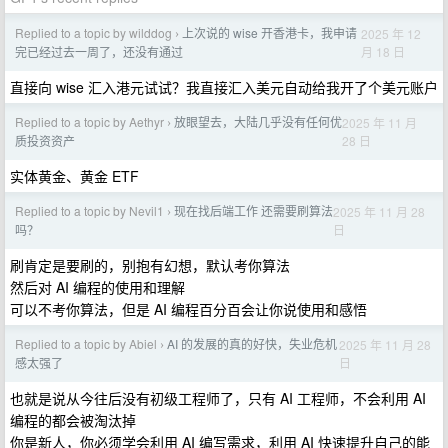
Replied to a topic by wilddog
上次说的 wise 开香港卡，我申请
2025 年 12
›
月 18 日
完已经过去一周了，还没有通过
直接向 wise 汇入港元试试？我直接汇入美元自动给我开了个美元账户
Replied to a topic by Aethyr
放眼望去，大陆几乎没有任何优
2025 年 11 月
›
28 日
质投资资产
实体黄金、黄金 ETF
Replied to a topic by Nevil1
现在找后端工作 还需要刷算法
2025 年 11 月 28
›
日
吗？
刷肯定是要刷的，别抱有幻想，默认考你算法
然后对 AI 编程的使用和理解
可以不考你算法，但是 AI 编程百分百会让你说使用和感悟
Replied to a topic by Abiel
AI 的发展的真的好快，失业危机
2025 年 11 月 28
›
日
感太强了
也就是说从今往后没有初级工程师了，只有 AI 工程师，不会利用 AI
编程的都会被淘汰掉
你是新人，你必须学会利用 AI 编写需求，利用 AI 快速提升自己的能