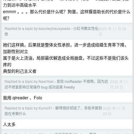
力到达中高级水平
emmm 。。。那么代价是什么呢？狗蛋，这样揠苗助长的代价是什么
呢？
Replied to a topic by kaouiwyhauaysada
小红书教女性化
2025 年 11 月 28
›
日
债
她们这样搞，后果就是整体女性承担，进一步造成结婚生育率下降，
加剧性别对立
属于是火上浇油，局部最优解造成全局崩盘，不过这些不是我们该头
疼的
典型的利己主义者
Replied to a topic by NewYear
发现 inoReader 不错啊，因为迟
2025 年 11
›
月 25 日
迟不修复影响日常操作 bug 成功逃离 Feedly
我用 qireader 、Folo
Replied to a topic by Kumo31
聊得很好却挂了，非技术面到
2025 年 11 月
›
23 日
底在考察什么
人太多