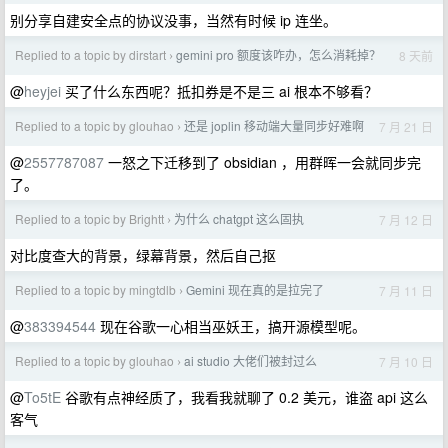
别分享自建安全点的协议没事，当然有时候 ip 连坐。
Replied to a topic by dirstart
gemini pro 额度该咋办，怎么消耗掉？
8 天前
›
@
heyjei
买了什么东西呢？抵扣券是不是三 ai 根本不够看？
Replied to a topic by glouhao
还是 joplin 移动端大量同步好难啊
7 月 21 日
›
@
2557787087
一怒之下迁移到了 obsidian ，用群晖一会就同步完
了。
Replied to a topic by Brightt
为什么 chatgpt 这么固执
7 月 12 日
›
对比度查大的背景，绿幕背景，然后自己抠
Replied to a topic by mingtdlb
Gemini 现在真的是拉完了
7 月 11 日
›
@
383394544
现在谷歌一心相当巫妖王，搞开源模型呢。
Replied to a topic by glouhao
ai studio 大佬们被封过么
7 月 10 日
›
@
To5tE
谷歌有点神经质了，我看我就聊了 0.2 美元，谁盗 api 这么
客气