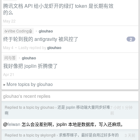
腾讯文档 API 给小龙虾开的绿灯 token 是长期有效
的么
May 22
☕Vibe Coding🤖
•
glouhao
终于轮到我的 antigravity 被风控了
2
May 4 • Lastly replied by
glouhao
问与答
•
glouhao
我好像把 joplin 折腾傻了
Apr 21
More topics by glouhao
»
glouhao's recent replies
Replied to a topic by glouhao
还是 joplin 移动端大量同步好难
7 小时 1 分钟
›
前
啊
@
feiwan
怎么会没差别啊，joplin 本地是数据库，写入还麻烦。
Replied to a topic by skylong8
求推荐梯子，最好是自用过好多年的
3 天前
›