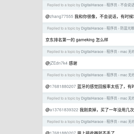
Replied to a topic by
DigitalHarace
程序员
不会说
›
›
@
zhang77555
我和你很像，不会说话，有时候
Replied to a topic by
DigitalHarace
程序员
防蓝光
›
›
京东排名第一的 gameking 怎么样
Replied to a topic by
DigitalHarace
程序员
mac 
›
›
@
jZEdn7k4
感谢
Replied to a topic by
DigitalHarace
程序员
mac 
›
›
@
17681880207
蓝牙的感觉回报率太低了，有
Replied to a topic by
DigitalHarace
程序员
mac 
›
›
@
a13761839322
我刚卖掉，买了一年没用几次
Replied to a topic by
DigitalHarace
程序员
mac 
›
›
@
17681880207
用上接收器就不丢了