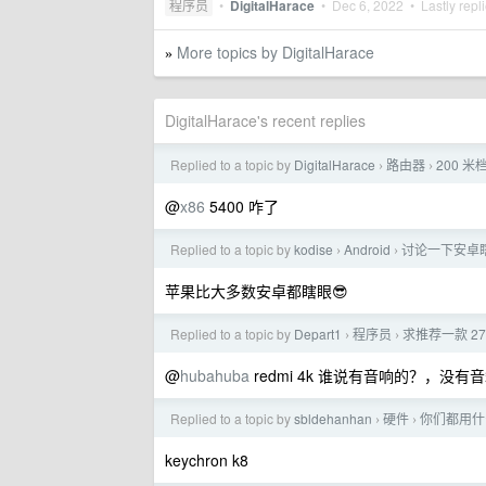
程序员
•
DigitalHarace
•
Dec 6, 2022
• Lastly repl
More topics by DigitalHarace
»
DigitalHarace's recent replies
Replied to a topic by
DigitalHarace
路由器
200 
›
›
@
x86
5400 咋了
Replied to a topic by
kodise
Android
讨论一下安卓
›
›
苹果比大多数安卓都瞎眼😎
Replied to a topic by
Depart1
程序员
求推荐一款 2
›
›
@
hubahuba
redmi 4k 谁说有音响的？，没有
Replied to a topic by
sbldehanhan
硬件
你们都用什
›
›
keychron k8