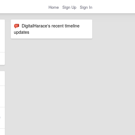
Home
Sign Up
Sign In
DigitalHarace's recent timeline
updates