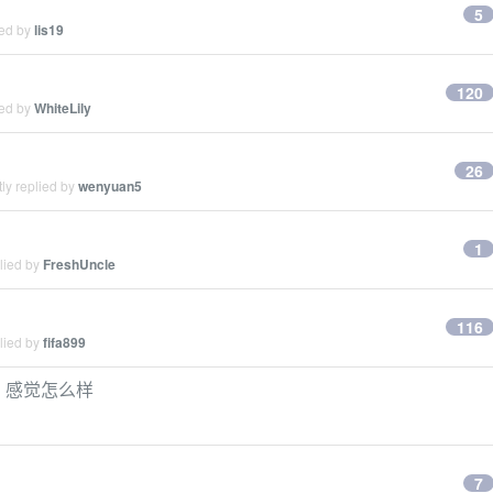
5
ied by
lis19
120
ied by
WhiteLily
26
ly replied by
wenyuan5
1
lied by
FreshUncle
116
lied by
fifa899
fun 感觉怎么样
7